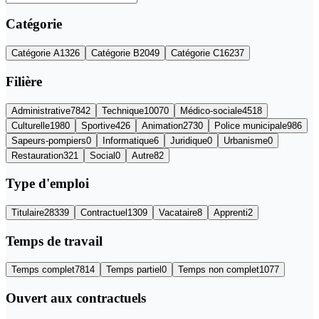
Catégorie
Catégorie
A
1326
Catégorie
B
2049
Catégorie
C
16237
Filière
Administrative
7842
Technique
10070
Médico-sociale
4518
Culturelle
1980
Sportive
426
Animation
2730
Police municipale
986
Sapeurs-pompiers
0
Informatique
6
Juridique
0
Urbanisme
0
Restauration
321
Social
0
Autre
82
Type d'emploi
Titulaire
28339
Contractuel
1309
Vacataire
8
Apprenti
2
Temps de travail
Temps complet
7814
Temps partiel
0
Temps non complet
1077
Ouvert aux contractuels