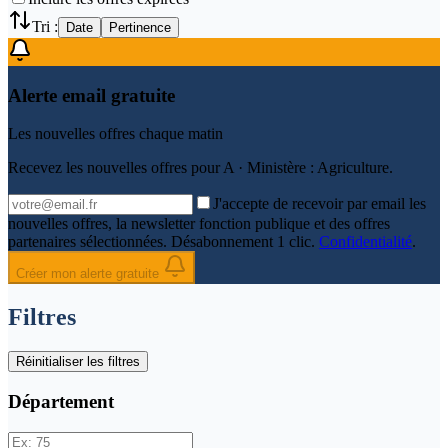
Tri :
Date
Pertinence
Alerte email gratuite
Les nouvelles offres chaque matin
Recevez les nouvelles offres pour
A · Ministère : Agriculture
.
J'accepte de recevoir par email les
nouvelles offres, la newsletter fonction publique et des offres
partenaires sélectionnées. Désabonnement 1 clic.
Confidentialité
.
Créer mon alerte gratuite
Filtres
Réinitialiser les filtres
Département