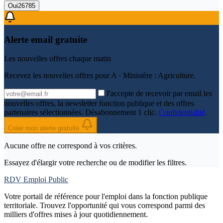
Oui
26785
Alerte email gratuite
Les nouvelles offres chaque matin
Recevez les nouvelles offres pour
A · Ministère : Agriculture
.
J'accepte de recevoir par email les
nouvelles offres, la newsletter fonction publique et des offres
partenaires sélectionnées. Désabonnement 1 clic.
Confidentialité
.
Créer mon alerte gratuite
Aucune offre ne correspond à vos critères.
Essayez d'élargir votre recherche ou de modifier les filtres.
RDV Emploi Public
Votre portail de référence pour l'emploi dans la fonction publique
territoriale. Trouvez l'opportunité qui vous correspond parmi des
milliers d'offres mises à jour quotidiennement.