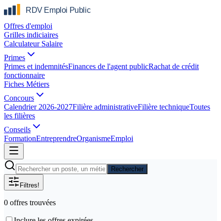
Offres d'emploi
Grilles indiciaires
Calculateur Salaire
Primes
Primes et indemnités
Finances de l'agent public
Rachat de crédit
fonctionnaire
Fiches Métiers
Concours
Calendrier 2026-2027
Filière administrative
Filière technique
Toutes
les filières
Conseils
Formation
Entreprendre
Organisme
Emploi
Rechercher
Filtres
!
0
offre
s
trouvée
s
Inclure les offres expirées