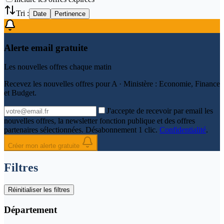
Tri :
Date
Pertinence
Alerte email gratuite
Les nouvelles offres chaque matin
Recevez les nouvelles offres pour
A · Ministère : Economie, Finance
et Budget
.
J'accepte de recevoir par email les
nouvelles offres, la newsletter fonction publique et des offres
partenaires sélectionnées. Désabonnement 1 clic.
Confidentialité
.
Créer mon alerte gratuite
Filtres
Réinitialiser les filtres
Département