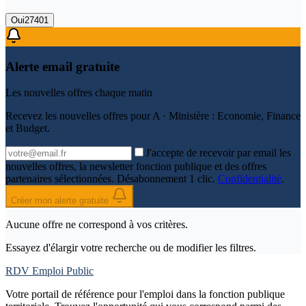
Oui
27401
Alerte email gratuite
Les nouvelles offres chaque matin
Recevez les nouvelles offres pour
A · Ministère : Economie, Finance
et Budget
.
J'accepte de recevoir par email les
nouvelles offres, la newsletter fonction publique et des offres
partenaires sélectionnées. Désabonnement 1 clic.
Confidentialité
.
Créer mon alerte gratuite
Aucune offre ne correspond à vos critères.
Essayez d'élargir votre recherche ou de modifier les filtres.
RDV Emploi Public
Votre portail de référence pour l'emploi dans la fonction publique