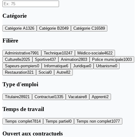
Catégorie
Catégorie
A
1326
Catégorie
B
2049
Catégorie
C
16589
Filière
Administrative
7991
Technique
10247
Médico-sociale
4622
Culturelle
2025
Sportive
437
Animation
2803
Police municipale
1003
Sapeurs-pompiers
0
Informatique
6
Juridique
0
Urbanisme
0
Restauration
321
Social
0
Autre
82
Type d'emploi
Titulaire
28921
Contractuel
1335
Vacataire
8
Apprenti
2
Temps de travail
Temps complet
7814
Temps partiel
0
Temps non complet
1077
Ouvert aux contractuels