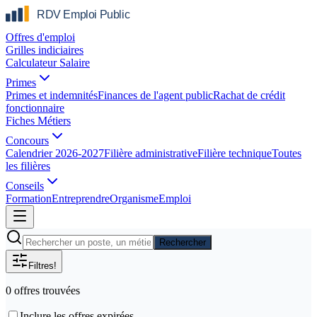
Offres d'emploi
Grilles indiciaires
Calculateur Salaire
Primes
Primes et indemnités
Finances de l'agent public
Rachat de crédit
fonctionnaire
Fiches Métiers
Concours
Calendrier 2026-2027
Filière administrative
Filière technique
Toutes
les filières
Conseils
Formation
Entreprendre
Organisme
Emploi
Rechercher
Filtres
!
0
offre
s
trouvée
s
Inclure les offres expirées