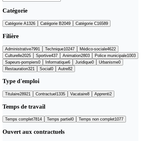
Catégorie
Catégorie
A
1326
Catégorie
B
2049
Catégorie
C
16589
Filière
Administrative
7991
Technique
10247
Médico-sociale
4622
Culturelle
2025
Sportive
437
Animation
2803
Police municipale
1003
Sapeurs-pompiers
0
Informatique
6
Juridique
0
Urbanisme
0
Restauration
321
Social
0
Autre
82
Type d'emploi
Titulaire
28921
Contractuel
1335
Vacataire
8
Apprenti
2
Temps de travail
Temps complet
7814
Temps partiel
0
Temps non complet
1077
Ouvert aux contractuels