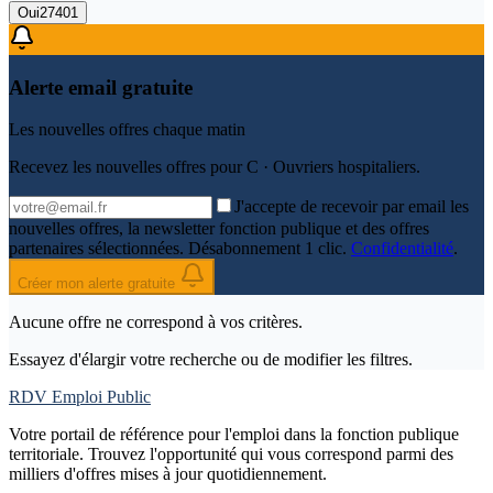
Oui
27401
Alerte email gratuite
Les nouvelles offres chaque matin
Recevez les nouvelles offres pour
C · Ouvriers hospitaliers
.
J'accepte de recevoir par email les
nouvelles offres, la newsletter fonction publique et des offres
partenaires sélectionnées. Désabonnement 1 clic.
Confidentialité
.
Créer mon alerte gratuite
Aucune offre ne correspond à vos critères.
Essayez d'élargir votre recherche ou de modifier les filtres.
RDV Emploi Public
Votre portail de référence pour l'emploi dans la fonction publique
territoriale. Trouvez l'opportunité qui vous correspond parmi des
milliers d'offres mises à jour quotidiennement.