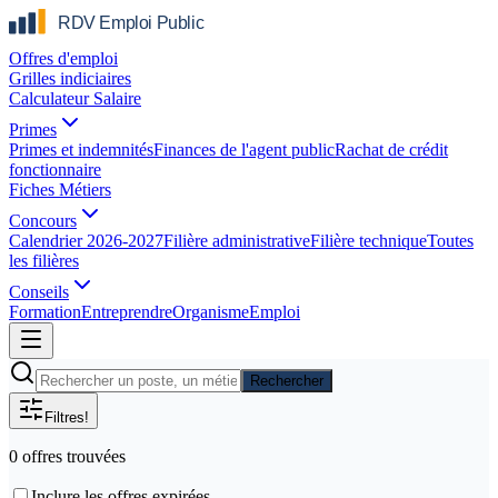
Offres d'emploi
Grilles indiciaires
Calculateur Salaire
Primes
Primes et indemnités
Finances de l'agent public
Rachat de crédit
fonctionnaire
Fiches Métiers
Concours
Calendrier 2026-2027
Filière administrative
Filière technique
Toutes
les filières
Conseils
Formation
Entreprendre
Organisme
Emploi
Rechercher
Filtres
!
0
offre
s
trouvée
s
Inclure les offres expirées