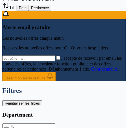
Tri :
Date
Pertinence
Alerte email gratuite
Les nouvelles offres chaque matin
Recevez les nouvelles offres pour
C · Ouvriers hospitaliers
.
J'accepte de recevoir par email les
nouvelles offres, la newsletter fonction publique et des offres
partenaires sélectionnées. Désabonnement 1 clic.
Confidentialité
.
Créer mon alerte gratuite
Filtres
Réinitialiser les filtres
Département