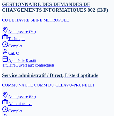
GESTIONNAIRE DES DEMANDES DE
CHANGEMENTS INFORMATIQUES 802 (H/F)
CU LE HAVRE SEINE METROPOLE
Non précisé
(
76
)
Technique
Complet
Cat.
C
Ajoutée le
9 août
Titulaire
Ouvert aux contractuels
Service administratif / Direct, Liste d'aptitude
COMMUNAUTE COMM DU CELAVU-PRUNELLI
Non précisé
(
00
)
Administrative
Complet