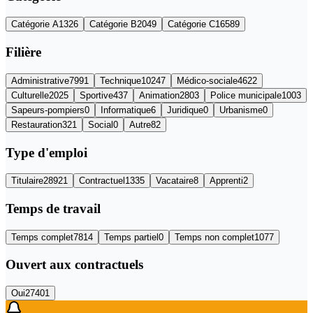
Catégorie
A
1326
Catégorie
B
2049
Catégorie
C
16589
Filière
Administrative
7991
Technique
10247
Médico-sociale
4622
Culturelle
2025
Sportive
437
Animation
2803
Police municipale
1003
Sapeurs-pompiers
0
Informatique
6
Juridique
0
Urbanisme
0
Restauration
321
Social
0
Autre
82
Type d'emploi
Titulaire
28921
Contractuel
1335
Vacataire
8
Apprenti
2
Temps de travail
Temps complet
7814
Temps partiel
0
Temps non complet
1077
Ouvert aux contractuels
Oui
27401