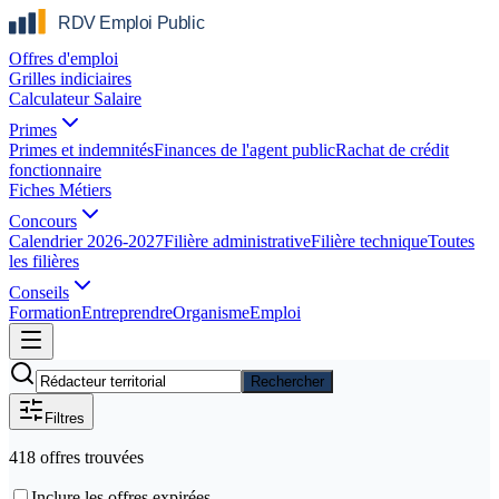
Offres d'emploi
Grilles indiciaires
Calculateur Salaire
Primes
Primes et indemnités
Finances de l'agent public
Rachat de crédit
fonctionnaire
Fiches Métiers
Concours
Calendrier 2026-2027
Filière administrative
Filière technique
Toutes
les filières
Conseils
Formation
Entreprendre
Organisme
Emploi
Rechercher
Filtres
418
offre
s
trouvée
s
Inclure les offres expirées