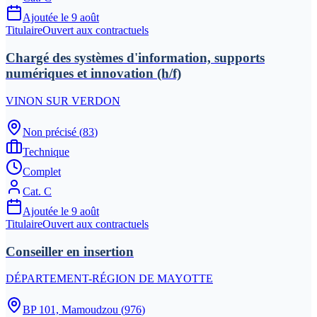
Ajoutée le
9 août
Titulaire
Ouvert aux contractuels
Chargé des systèmes d'information, supports
numériques et innovation (h/f)
VINON SUR VERDON
Non précisé
(
83
)
Technique
Complet
Cat.
C
Ajoutée le
9 août
Titulaire
Ouvert aux contractuels
Conseiller en insertion
DÉPARTEMENT-RÉGION DE MAYOTTE
BP 101, Mamoudzou
(
976
)