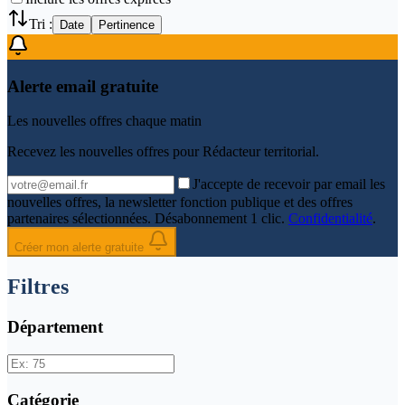
Tri :
Date
Pertinence
Alerte email gratuite
Les nouvelles offres chaque matin
Recevez les nouvelles offres pour
Rédacteur territorial
.
J'accepte de recevoir par email les
nouvelles offres, la newsletter fonction publique et des offres
partenaires sélectionnées. Désabonnement 1 clic.
Confidentialité
.
Créer mon alerte gratuite
Filtres
Département
Catégorie