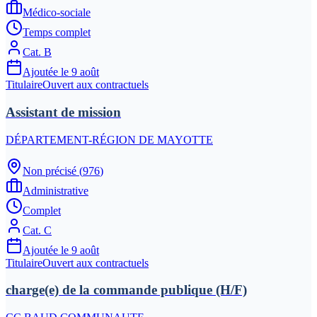
Médico-sociale
Temps complet
Cat.
B
Ajoutée le
9 août
Titulaire
Ouvert aux contractuels
Assistant de mission
DÉPARTEMENT-RÉGION DE MAYOTTE
Non précisé
(
976
)
Administrative
Complet
Cat.
C
Ajoutée le
9 août
Titulaire
Ouvert aux contractuels
charge(e) de la commande publique (H/F)