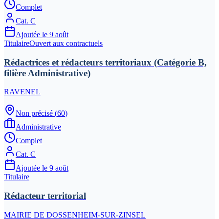
Complet
Cat.
C
Ajoutée le
9 août
Titulaire
Ouvert aux contractuels
Rédactrices et rédacteurs territoriaux (Catégorie B,
filière Administrative)
RAVENEL
Non précisé
(
60
)
Administrative
Complet
Cat.
C
Ajoutée le
9 août
Titulaire
Rédacteur territorial
MAIRIE DE DOSSENHEIM-SUR-ZINSEL