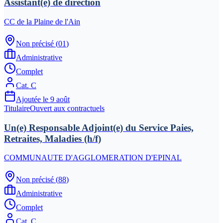
Assistant(e) de direction
CC de la Plaine de l'Ain
Non précisé
(
01
)
Administrative
Complet
Cat.
C
Ajoutée le
9 août
Titulaire
Ouvert aux contractuels
Un(e) Responsable Adjoint(e) du Service Paies,
Retraites, Maladies (h/f)
COMMUNAUTE D'AGGLOMERATION D'EPINAL
Non précisé
(
88
)
Administrative
Complet
Cat.
C