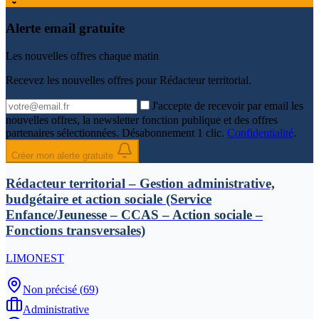
Alerte email gratuite
Les nouvelles offres chaque matin
Recevez les nouvelles offres pour
Rédacteur territorial
.
J'accepte de recevoir par email les
nouvelles offres, la newsletter fonction publique et des offres
partenaires sélectionnées. Désabonnement 1 clic.
Confidentialité
.
Créer mon alerte gratuite
Rédacteur territorial – Gestion administrative,
budgétaire et action sociale (Service
Enfance/Jeunesse – CCAS – Action sociale –
Fonctions transversales)
LIMONEST
Non précisé
(
69
)
Administrative