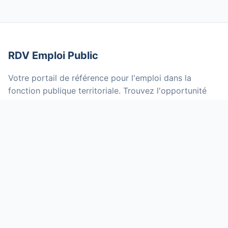
RDV Emploi Public
Votre portail de référence pour l'emploi dans la
fonction publique territoriale. Trouvez l'opportunité
qui vous correspond parmi des milliers d'offres mises
à jour quotidiennement.
NOS SERVICES
Offres d'emploi
Grilles indiciaires