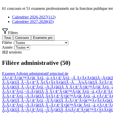
61
concours et
51
examens professionnels sur la fonction publique terri
Calendrier
2026-2027
(
112
)
Calendrier
2027-2028
(
45
)
Filtres
Tous
Concours
Examens pro
Filière :
Année :
112
session
s
Filière administrative
(
50
)
Examen
Adjoint administratif principal de
2ÃƒÆ’Ã†â€™Ãƒâ€ Ã¢â‚¬â„¢ÃƒÆ’Ã¢â‚¬Â ÃƒÂ¢Ã¢â€šÂ¬Ã¢â
Â¡Ãƒâ€šÃ‚Â¬ÃƒÆ’Ã‚Â¢ÃƒÂ¢Ã¢â€šÂ¬Ã…Â¾Ãƒâ€šÃ‚Â¢ÃƒÆ’
Â¡Ãƒâ€šÃ‚Â¬ÃƒÆ’Ã¢â‚¬Å¡Ãƒâ€šÃ‚Â ÃƒÆ’Ã†â€™Ãƒâ€ Ã¢â
Â¡ÃƒÆ’Ã¢â‚¬Å¡Ãƒâ€šÃ‚Â ÃƒÆ’Ã†â€™Ãƒâ€ Ã¢â‚¬â„¢ÃƒÆ’
Â¡ÃƒÆ’Ã¢â‚¬Å¡Ãƒâ€šÃ‚Â¢ÃƒÆ’Ã†â€™Ãƒâ€ Ã¢â‚¬â„¢ÃƒÆ’
Â¡Ãƒâ€šÃ‚Â¬ÃƒÆ’Ã¢â‚¬Â¦Ãƒâ€šÃ‚Â¡ÃƒÆ’Ã†â€™ÃƒÂ¢Ã¢â
Â¡ÃƒÆ’Ã¢â‚¬Å¡Ãƒâ€šÃ‚Â¬ÃƒÆ’Ã†â€™Ãƒâ€ Ã¢â‚¬â„¢ÃƒÆ’
Â¡Ãƒâ€šÃ‚Â¬ÃƒÆ’Ã¢â‚¬Â¦Ãƒâ€šÃ‚Â¾ÃƒÆ’Ã†â€™ÃƒÂ¢Ã¢â