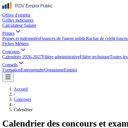
Offres d'emploi
Grilles indiciaires
Calculateur Salaire
Primes
Primes et indemnités
Finances de l'agent public
Rachat de crédit foncti
Fiches Métiers
Concours
Calendrier 2026-2027
Filière administrative
Filière technique
Toutes les 
Conseils
Formation
Entreprendre
Organisme
Emploi
Accueil
›
Concours
›
Calendrier
Calendrier des concours et ex