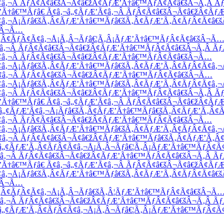
Ã¢â‚¬Â ÃƒÂ¢Ã¢â€šÂ¬Ã¢â€žÂ¢ÃƒÆ’Ã†â€™ÃƒÂ¢Ã¢â€šÂ¬Ã‚Â 
Ã†â€™Ãƒâ€ Ã¢â‚¬â„¢ÃƒÆ’Ã¢â‚¬Â ÃƒÂ¢Ã¢â€šÂ¬Ã¢â€žÂ¢Ã
Ã¢â‚¬Å¡Ãƒâ€šÃ‚Â¢ÃƒÆ’Ã†â€™Ãƒâ€šÃ‚Â¢ÃƒÆ’Ã‚Â¢ÃƒÂ¢Ã¢â€
€šÂ¬Ã…
Ã‚Â¢ÃƒÂ¢Ã¢â‚¬Å¡Ã‚Â¬Ãƒâ€¦Ã‚Â¡ÃƒÆ’Ã†â€™ÃƒÂ¢Ã¢â€šÂ¬Ã
Ã¢â‚¬Â ÃƒÂ¢Ã¢â€šÂ¬Ã¢â€žÂ¢ÃƒÆ’Ã†â€™ÃƒÂ¢Ã¢â€šÂ¬Ã‚Â 
Ã¢â‚¬Â ÃƒÂ¢Ã¢â€šÂ¬Ã¢â€žÂ¢ÃƒÆ’Ã†â€™ÃƒÂ¢Ã¢â€šÂ¬Ã…
¢â‚¬Å¡Ãƒâ€šÃ‚Â¢ÃƒÆ’Ã†â€™Ãƒâ€šÃ‚Â¢ÃƒÆ’Ã‚Â¢ÃƒÂ¢Ã¢â‚
Ã¢â‚¬Â ÃƒÂ¢Ã¢â€šÂ¬Ã¢â€žÂ¢ÃƒÆ’Ã†â€™ÃƒÂ¢Ã¢â€šÂ¬Ã…
Ã¢â‚¬Å¡Ãƒâ€šÃ‚Â¢ÃƒÆ’Ã†â€™Ãƒâ€šÃ‚Â¢ÃƒÆ’Ã‚Â¢ÃƒÂ¢Ã¢â‚
Ã¢â‚¬Â ÃƒÂ¢Ã¢â€šÂ¬Ã¢â€žÂ¢ÃƒÆ’Ã†â€™ÃƒÂ¢Ã¢â€šÂ¬Ã‚Â 
Ã†â€™Ãƒâ€ Ã¢â‚¬â„¢ÃƒÆ’Ã¢â‚¬Â ÃƒÂ¢Ã¢â€šÂ¬Ã¢â€žÂ¢Ãƒ
‚¬â„¢ÃƒÆ’Ã¢â‚¬Å¡Ãƒâ€šÃ‚Â¢ÃƒÆ’Ã†â€™Ãƒâ€šÃ‚Â¢ÃƒÆ’Ã‚Â
Ã¢â‚¬Â ÃƒÂ¢Ã¢â€šÂ¬Ã¢â€žÂ¢ÃƒÆ’Ã†â€™ÃƒÂ¢Ã¢â€šÂ¬Ã…
¢â‚¬Å¡Ãƒâ€šÃ‚Â¢ÃƒÆ’Ã†â€™Ãƒâ€šÃ‚Â¢ÃƒÆ’Ã‚Â¢ÃƒÂ¢Ã¢â‚
Ã¢â‚¬Â ÃƒÂ¢Ã¢â€šÂ¬Ã¢â€žÂ¢ÃƒÆ’Ã†â€™Ãƒâ€šÃ‚Â¢ÃƒÆ’Ã‚
‚¬â„¢ÃƒÆ’Ã‚Â¢ÃƒÂ¢Ã¢â‚¬Å¡Ã‚Â¬Ãƒâ€¦Ã‚Â¡ÃƒÆ’Ã†â€™ÃƒÂ¢
Ã¢â‚¬Â ÃƒÂ¢Ã¢â€šÂ¬Ã¢â€žÂ¢ÃƒÆ’Ã†â€™ÃƒÂ¢Ã¢â€šÂ¬Ã‚Â 
Ã†â€™Ãƒâ€ Ã¢â‚¬â„¢ÃƒÆ’Ã¢â‚¬Â ÃƒÂ¢Ã¢â€šÂ¬Ã¢â€žÂ¢Ã
Ã¢â‚¬Å¡Ãƒâ€šÃ‚Â¢ÃƒÆ’Ã†â€™Ãƒâ€šÃ‚Â¢ÃƒÆ’Ã‚Â¢ÃƒÂ¢Ã¢â€
€šÂ¬Ã…
Ã‚Â¢ÃƒÂ¢Ã¢â‚¬Å¡Ã‚Â¬Ãƒâ€šÃ‚Â¦ÃƒÆ’Ã†â€™ÃƒÂ¢Ã¢â€šÂ¬Ã
Ã¢â‚¬Â ÃƒÂ¢Ã¢â€šÂ¬Ã¢â€žÂ¢ÃƒÆ’Ã†â€™ÃƒÂ¢Ã¢â€šÂ¬Ã‚Â Ã
â„¢ÃƒÆ’Ã‚Â¢ÃƒÂ¢Ã¢â‚¬Å¡Ã‚Â¬Ãƒâ€¦Ã‚Â¡ÃƒÆ’Ã†â€™ÃƒÂ¢Ã¢â