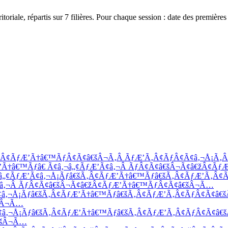
toriale, répartis sur
7
filières. Pour chaque session : date des premières 
€žÂ¢ÃƒÆ’Ã†â€™ÃƒÂ¢Ã¢â€šÂ¬Ã‚Â ÃƒÆ’Ã‚Â¢ÃƒÂ¢Ã¢â‚¬Å¡Ã‚
Ã†â€™Ãƒâ€ Ã¢â‚¬â„¢ÃƒÆ’Ã¢â‚¬Â ÃƒÂ¢Ã¢â€šÂ¬Ã¢â€žÂ¢Ãƒ
‚¬â„¢ÃƒÆ’Ã¢â‚¬Å¡Ãƒâ€šÃ‚Â¢ÃƒÆ’Ã†â€™Ãƒâ€šÃ‚Â¢ÃƒÆ’Ã‚Â
Ã¢â‚¬Â ÃƒÂ¢Ã¢â€šÂ¬Ã¢â€žÂ¢ÃƒÆ’Ã†â€™ÃƒÂ¢Ã¢â€šÂ¬Ã…
Ã¢â‚¬Å¡Ãƒâ€šÃ‚Â¢ÃƒÆ’Ã†â€™Ãƒâ€šÃ‚Â¢ÃƒÆ’Ã‚Â¢ÃƒÂ¢Ã¢â€
€šÂ¬Ã…
Ã¢â‚¬Å¡Ãƒâ€šÃ‚Â¢ÃƒÆ’Ã†â€™Ãƒâ€šÃ‚Â¢ÃƒÆ’Ã‚Â¢ÃƒÂ¢Ã¢â
€šÂ¬Ã…