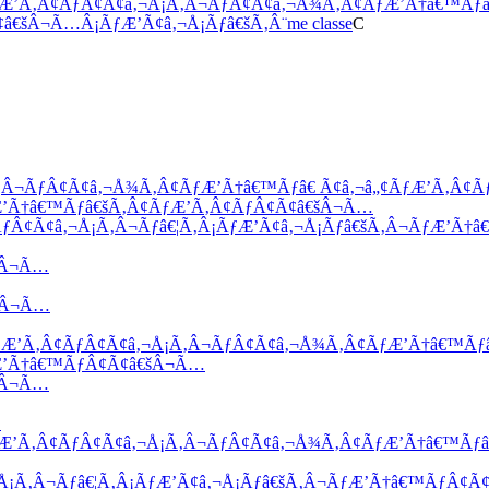
C
‚Â¬ÃƒÂ¢Ã¢â‚¬Å¾Ã‚Â¢ÃƒÆ’Ã†â€™Ãƒâ€ Ã¢â‚¬â„¢ÃƒÆ’Ã‚Â¢
Æ’Ã†â€™Ãƒâ€šÃ‚Â¢ÃƒÆ’Ã‚Â¢ÃƒÂ¢Ã¢â€šÂ¬Ã…
¢ÃƒÂ¢Ã¢â‚¬Å¡Ã‚Â¬Ãƒâ€¦Ã‚Â¡ÃƒÆ’Ã¢â‚¬Å¡Ãƒâ€šÃ‚Â¬ÃƒÆ’Ã
šÂ¬Ã…
€šÂ¬Ã…
ÃƒÆ’Ã‚Â¢ÃƒÂ¢Ã¢â‚¬Å¡Ã‚Â¬ÃƒÂ¢Ã¢â‚¬Å¾Ã‚Â¢ÃƒÆ’Ã†â€™Ãƒ
ƒÆ’Ã†â€™ÃƒÂ¢Ã¢â€šÂ¬Ã…
šÂ¬Ã…
…
ÃƒÆ’Ã‚Â¢ÃƒÂ¢Ã¢â‚¬Å¡Ã‚Â¬ÃƒÂ¢Ã¢â‚¬Å¾Ã‚Â¢ÃƒÆ’Ã†â€™Ãƒâ
¬Å¡Ã‚Â¬Ãƒâ€¦Ã‚Â¡ÃƒÆ’Ã¢â‚¬Å¡Ãƒâ€šÃ‚Â¬ÃƒÆ’Ã†â€™ÃƒÂ¢Ã