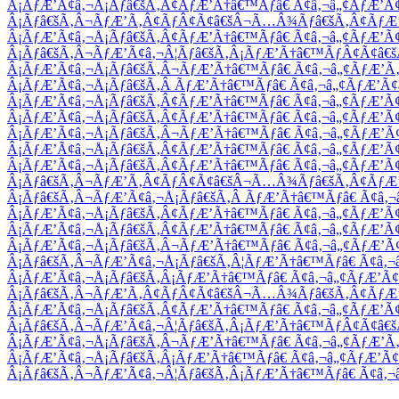
Â¡ÃƒÆ’Ã¢â‚¬Å¡Ãƒâ€šÃ‚Â¢ÃƒÆ’Ã†â€™Ãƒâ€ Ã¢â‚¬â„¢ÃƒÆ’
Â¡Ãƒâ€šÃ‚Â¬ÃƒÆ’Ã‚Â¢ÃƒÂ¢Ã¢â€šÂ¬Ã…Â¾Ãƒâ€šÃ‚Â¢ÃƒÆ’
Â¡ÃƒÆ’Ã¢â‚¬Å¡Ãƒâ€šÃ‚Â¢ÃƒÆ’Ã†â€™Ãƒâ€ Ã¢â‚¬â„¢ÃƒÆ’
Â¡Ãƒâ€šÃ‚Â¬ÃƒÆ’Ã¢â‚¬Â¦Ãƒâ€šÃ‚Â¡ÃƒÆ’Ã†â€™ÃƒÂ¢Ã¢â
Â¡ÃƒÆ’Ã¢â‚¬Å¡Ãƒâ€šÃ‚Â¬ÃƒÆ’Ã†â€™Ãƒâ€ Ã¢â‚¬â„¢ÃƒÆ’
Â¡ÃƒÆ’Ã¢â‚¬Å¡Ãƒâ€šÃ‚Â ÃƒÆ’Ã†â€™Ãƒâ€ Ã¢â‚¬â„¢ÃƒÆ’
Â¡ÃƒÆ’Ã¢â‚¬Å¡Ãƒâ€šÃ‚Â¢ÃƒÆ’Ã†â€™Ãƒâ€ Ã¢â‚¬â„¢ÃƒÆ’
Â¡ÃƒÆ’Ã¢â‚¬Å¡Ãƒâ€šÃ‚Â¢ÃƒÆ’Ã†â€™Ãƒâ€ Ã¢â‚¬â„¢ÃƒÆ’Ã
Â¡ÃƒÆ’Ã¢â‚¬Å¡Ãƒâ€šÃ‚Â¬ÃƒÆ’Ã†â€™Ãƒâ€ Ã¢â‚¬â„¢ÃƒÆ’
Â¡ÃƒÆ’Ã¢â‚¬Å¡Ãƒâ€šÃ‚Â¢ÃƒÆ’Ã†â€™Ãƒâ€ Ã¢â‚¬â„¢ÃƒÆ’
Â¡ÃƒÆ’Ã¢â‚¬Å¡Ãƒâ€šÃ‚Â¢ÃƒÆ’Ã†â€™Ãƒâ€ Ã¢â‚¬â„¢ÃƒÆ’
Â¡Ãƒâ€šÃ‚Â¬ÃƒÆ’Ã‚Â¢ÃƒÂ¢Ã¢â€šÂ¬Ã…Â¾Ãƒâ€šÃ‚Â¢ÃƒÆ’
Â¡Ãƒâ€šÃ‚Â¬ÃƒÆ’Ã¢â‚¬Å¡Ãƒâ€šÃ‚Â ÃƒÆ’Ã†â€™Ãƒâ€ Ã¢â
Â¡ÃƒÆ’Ã¢â‚¬Å¡Ãƒâ€šÃ‚Â¢ÃƒÆ’Ã†â€™Ãƒâ€ Ã¢â‚¬â„¢ÃƒÆ’
Â¡ÃƒÆ’Ã¢â‚¬Å¡Ãƒâ€šÃ‚Â¢ÃƒÆ’Ã†â€™Ãƒâ€ Ã¢â‚¬â„¢ÃƒÆ’Ã
Â¡ÃƒÆ’Ã¢â‚¬Å¡Ãƒâ€šÃ‚Â¬ÃƒÆ’Ã†â€™Ãƒâ€ Ã¢â‚¬â„¢ÃƒÆ’
Â¡Ãƒâ€šÃ‚Â¬ÃƒÆ’Ã¢â‚¬Å¡Ãƒâ€šÃ‚Â¦ÃƒÆ’Ã†â€™Ãƒâ€ Ã¢â
Â¡ÃƒÆ’Ã¢â‚¬Å¡Ãƒâ€šÃ‚Â¡ÃƒÆ’Ã†â€™Ãƒâ€ Ã¢â‚¬â„¢ÃƒÆ’
Â¡Ãƒâ€šÃ‚Â¬ÃƒÆ’Ã‚Â¢ÃƒÂ¢Ã¢â€šÂ¬Ã…Â¾Ãƒâ€šÃ‚Â¢ÃƒÆ’
Â¡ÃƒÆ’Ã¢â‚¬Å¡Ãƒâ€šÃ‚Â¢ÃƒÆ’Ã†â€™Ãƒâ€ Ã¢â‚¬â„¢ÃƒÆ’
Â¡Ãƒâ€šÃ‚Â¬ÃƒÆ’Ã¢â‚¬Â¦Ãƒâ€šÃ‚Â¡ÃƒÆ’Ã†â€™ÃƒÂ¢Ã¢â
Â¡ÃƒÆ’Ã¢â‚¬Å¡Ãƒâ€šÃ‚Â¬ÃƒÆ’Ã†â€™Ãƒâ€ Ã¢â‚¬â„¢ÃƒÆ’
Â¡ÃƒÆ’Ã¢â‚¬Å¡Ãƒâ€šÃ‚Â¡ÃƒÆ’Ã†â€™Ãƒâ€ Ã¢â‚¬â„¢ÃƒÆ’
Â¡Ãƒâ€šÃ‚Â¬ÃƒÆ’Ã¢â‚¬Â¦Ãƒâ€šÃ‚Â¡ÃƒÆ’Ã†â€™Ãƒâ€ Ã¢â‚¬