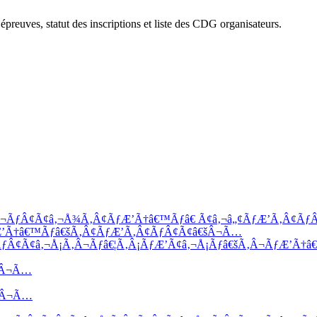
épreuves, statut des inscriptions et liste des CDG organisateurs.
Â¬ÃƒÂ¢Ã¢â‚¬Å¾Ã‚Â¢ÃƒÆ’Ã†â€™Ãƒâ€ Ã¢â‚¬â„¢ÃƒÆ’Ã‚Â¢Ãƒ
Æ’Ã†â€™Ãƒâ€šÃ‚Â¢ÃƒÆ’Ã‚Â¢ÃƒÂ¢Ã¢â€šÂ¬Ã…
¢ÃƒÂ¢Ã¢â‚¬Å¡Ã‚Â¬Ãƒâ€¦Ã‚Â¡ÃƒÆ’Ã¢â‚¬Å¡Ãƒâ€šÃ‚Â¬ÃƒÆ’Ã
šÂ¬Ã…
€šÂ¬Ã…