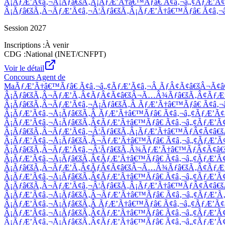
Session
2027
Inscriptions :
À venir
CDG :
National (INET/CNFPT)
Voir le détail
Concours
Agent de
MaÃƒÆ’Ã†â€™Ãƒâ€ Ã¢â‚¬â„¢ÃƒÆ’Ã¢â‚¬Â ÃƒÂ¢Ã¢â€šÂ¬Ã¢
Â¡Ãƒâ€šÃ‚Â¬ÃƒÆ’Ã‚Â¢ÃƒÂ¢Ã¢â€šÂ¬Ã…Â¾Ãƒâ€šÃ‚Â¢ÃƒÆ’
Â¡Ãƒâ€šÃ‚Â¬ÃƒÆ’Ã¢â‚¬Å¡Ãƒâ€šÃ‚Â ÃƒÆ’Ã†â€™Ãƒâ€ Ã¢â
Â¡ÃƒÆ’Ã¢â‚¬Å¡Ãƒâ€šÃ‚Â ÃƒÆ’Ã†â€™Ãƒâ€ Ã¢â‚¬â„¢ÃƒÆ’
Â¡ÃƒÆ’Ã¢â‚¬Å¡Ãƒâ€šÃ‚Â¢ÃƒÆ’Ã†â€™Ãƒâ€ Ã¢â‚¬â„¢ÃƒÆ’
Â¡Ãƒâ€šÃ‚Â¬ÃƒÆ’Ã¢â‚¬Â¦Ãƒâ€šÃ‚Â¡ÃƒÆ’Ã†â€™ÃƒÂ¢Ã¢â
Â¡ÃƒÆ’Ã¢â‚¬Å¡Ãƒâ€šÃ‚Â¬ÃƒÆ’Ã†â€™Ãƒâ€ Ã¢â‚¬â„¢ÃƒÆ’
Â¡Ãƒâ€šÃ‚Â¬ÃƒÆ’Ã¢â‚¬Â¦Ãƒâ€šÃ‚Â¾ÃƒÆ’Ã†â€™ÃƒÂ¢Ã¢â
Â¡ÃƒÆ’Ã¢â‚¬Å¡Ãƒâ€šÃ‚Â¢ÃƒÆ’Ã†â€™Ãƒâ€ Ã¢â‚¬â„¢ÃƒÆ’
Â¡Ãƒâ€šÃ‚Â¬ÃƒÆ’Ã‚Â¢ÃƒÂ¢Ã¢â€šÂ¬Ã…Â¾Ãƒâ€šÃ‚Â¢ÃƒÆ’
Â¡ÃƒÆ’Ã¢â‚¬Å¡Ãƒâ€šÃ‚Â¢ÃƒÆ’Ã†â€™Ãƒâ€ Ã¢â‚¬â„¢ÃƒÆ’
Â¡Ãƒâ€šÃ‚Â¬ÃƒÆ’Ã¢â‚¬Â¦Ãƒâ€šÃ‚Â¡ÃƒÆ’Ã†â€™ÃƒÂ¢Ã¢â
Â¡ÃƒÆ’Ã¢â‚¬Å¡Ãƒâ€šÃ‚Â¬ÃƒÆ’Ã†â€™Ãƒâ€ Ã¢â‚¬â„¢ÃƒÆ’
Â¡ÃƒÆ’Ã¢â‚¬Å¡Ãƒâ€šÃ‚Â ÃƒÆ’Ã†â€™Ãƒâ€ Ã¢â‚¬â„¢ÃƒÆ’
Â¡ÃƒÆ’Ã¢â‚¬Å¡Ãƒâ€šÃ‚Â¢ÃƒÆ’Ã†â€™Ãƒâ€ Ã¢â‚¬â„¢ÃƒÆ’
Â¡ÃƒÆ’Ã¢â‚¬Å¡Ãƒâ€šÃ‚Â¢ÃƒÆ’Ã†â€™Ãƒâ€ Ã¢â‚¬â„¢ÃƒÆ’Ã