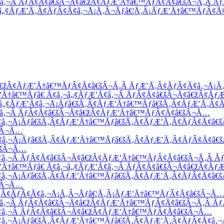
â€žÂ¢ÃƒÆ’Ã†â€™ÃƒÂ¢Ã¢â€šÂ¬Ã‚Â ÃƒÆ’Ã‚Â¢ÃƒÂ¢Ã¢â‚¬Å¡Ã
Ã†â€™Ãƒâ€ Ã¢â‚¬â„¢ÃƒÆ’Ã¢â‚¬Â ÃƒÂ¢Ã¢â€šÂ¬Ã¢â€žÂ¢Ãƒ
‚¬â„¢ÃƒÆ’Ã¢â‚¬Å¡Ãƒâ€šÃ‚Â¢ÃƒÆ’Ã†â€™Ãƒâ€šÃ‚Â¢ÃƒÆ’Ã‚Â
Ã¢â‚¬Â ÃƒÂ¢Ã¢â€šÂ¬Ã¢â€žÂ¢ÃƒÆ’Ã†â€™ÃƒÂ¢Ã¢â€šÂ¬Ã…
Ã¢â‚¬Å¡Ãƒâ€šÃ‚Â¢ÃƒÆ’Ã†â€™Ãƒâ€šÃ‚Â¢ÃƒÆ’Ã‚Â¢ÃƒÂ¢Ã¢â€
€šÂ¬Ã…
Ã¢â‚¬Å¡Ãƒâ€šÃ‚Â¢ÃƒÆ’Ã†â€™Ãƒâ€šÃ‚Â¢ÃƒÆ’Ã‚Â¢ÃƒÂ¢Ã¢â
€šÂ¬Ã…
Ã¢â‚¬Â ÃƒÂ¢Ã¢â€šÂ¬Ã¢â€žÂ¢ÃƒÆ’Ã†â€™ÃƒÂ¢Ã¢â€šÂ¬Ã‚Â 
Ã†â€™Ãƒâ€ Ã¢â‚¬â„¢ÃƒÆ’Ã¢â‚¬Â ÃƒÂ¢Ã¢â€šÂ¬Ã¢â€žÂ¢Ã
Ã¢â‚¬Å¡Ãƒâ€šÃ‚Â¢ÃƒÆ’Ã†â€™Ãƒâ€šÃ‚Â¢ÃƒÆ’Ã‚Â¢ÃƒÂ¢Ã¢â€
€šÂ¬Ã…
Ã‚Â¢ÃƒÂ¢Ã¢â‚¬Å¡Ã‚Â¬Ãƒâ€¦Ã‚Â¡ÃƒÆ’Ã†â€™ÃƒÂ¢Ã¢â€šÂ¬Ã
Ã¢â‚¬Â ÃƒÂ¢Ã¢â€šÂ¬Ã¢â€žÂ¢ÃƒÆ’Ã†â€™ÃƒÂ¢Ã¢â€šÂ¬Ã‚Â 
Ã¢â‚¬Â ÃƒÂ¢Ã¢â€šÂ¬Ã¢â€žÂ¢ÃƒÆ’Ã†â€™ÃƒÂ¢Ã¢â€šÂ¬Ã…
¢â‚¬Å¡Ãƒâ€šÃ‚Â¢ÃƒÆ’Ã†â€™Ãƒâ€šÃ‚Â¢ÃƒÆ’Ã‚Â¢ÃƒÂ¢Ã¢â‚