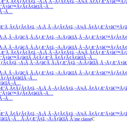
ÃƒÆ’Ã‚Â¢ÃƒÂ¢Ã¢â‚¬Å¡Ã‚Â¬ÃƒÂ¢Ã¢â‚¬Å¾Ã‚Â¢ÃƒÆ’Ã†â€™Ãƒ
ƒÆ’Ã†â€™ÃƒÂ¢Ã¢â€šÂ¬Ã…
šÂ¬Ã…
…
ÃƒÆ’Ã‚Â¢ÃƒÂ¢Ã¢â‚¬Å¡Ã‚Â¬ÃƒÂ¢Ã¢â‚¬Å¾Ã‚Â¢ÃƒÆ’Ã†â€™Ãƒâ
¬Å¡Ã‚Â¬Ãƒâ€¦Ã‚Â¡ÃƒÆ’Ã¢â‚¬Å¡Ãƒâ€šÃ‚Â¬ÃƒÆ’Ã†â€™ÃƒÂ¢Ã
¬Å¡Ã‚Â¬Ãƒâ€¦Ã‚Â¡ÃƒÆ’Ã¢â‚¬Å¡Ãƒâ€šÃ‚Â¬ÃƒÆ’Ã†â€™ÃƒÂ¢Ã
ÃƒÆ’Ã‚Â¢ÃƒÂ¢Ã¢â‚¬Å¡Ã‚Â¬ÃƒÂ¢Ã¢â‚¬Å¾Ã‚Â¢ÃƒÆ’Ã†â€™Ãƒ
Æ’Ã†â€™Ãƒâ€šÃ‚Â¢ÃƒÆ’Ã‚Â¢ÃƒÂ¢Ã¢â€šÂ¬Ã…
¢ÃƒÂ¢Ã¢â‚¬Å¡Ã‚Â¬Ãƒâ€¦Ã‚Â¡ÃƒÆ’Ã¢â‚¬Å¡Ãƒâ€šÃ‚Â¬ÃƒÆ’Ã
¬Å¡Ã‚Â¬Ãƒâ€¦Ã‚Â¡ÃƒÆ’Ã¢â‚¬Å¡Ãƒâ€šÃ‚Â¬ÃƒÆ’Ã†â€™ÃƒÂ¢Ã
Â¢ÃƒÂ¢Ã¢â€šÂ¬Ã…
Ã¢â€šÂ¬Ã…
ÃƒÆ’Ã‚Â¢ÃƒÂ¢Ã¢â‚¬Å¡Ã‚Â¬ÃƒÂ¢Ã¢â‚¬Å¾Ã‚Â¢ÃƒÆ’Ã†â€™Ãƒâ
ƒÆ’Ã†â€™ÃƒÂ¢Ã¢â€šÂ¬Ã…
šÂ¬Ã…
…
ƒÆ’Ã‚Â¢ÃƒÂ¢Ã¢â‚¬Å¡Ã‚Â¬ÃƒÂ¢Ã¢â‚¬Å¾Ã‚Â¢ÃƒÆ’Ã†â€™Ãƒâ€
€šÂ¬Ã…Â¡ÃƒÆ’Ã¢â‚¬Å¡Ãƒâ€šÃ‚Â¨me classe
C