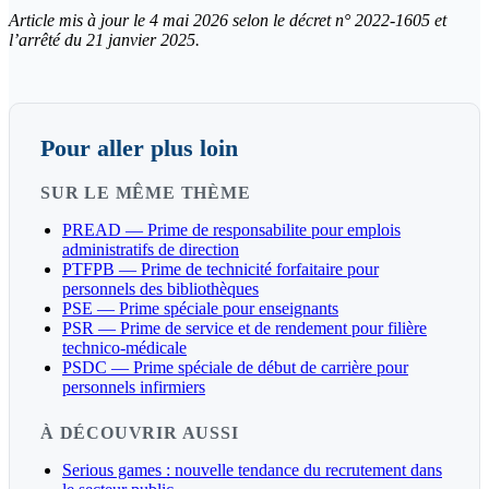
Article mis à jour le 4 mai 2026 selon le décret n° 2022-1605 et
l’arrêté du 21 janvier 2025.
Pour aller plus loin
SUR LE MÊME THÈME
PREAD — Prime de responsabilite pour emplois
administratifs de direction
PTFPB — Prime de technicité forfaitaire pour
personnels des bibliothèques
PSE — Prime spéciale pour enseignants
PSR — Prime de service et de rendement pour filière
technico-médicale
PSDC — Prime spéciale de début de carrière pour
personnels infirmiers
À DÉCOUVRIR AUSSI
Serious games : nouvelle tendance du recrutement dans