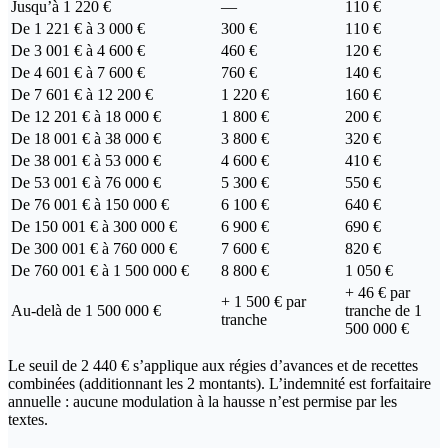
Jusqu’à 1 220 €
—
110 €
De 1 221 € à 3 000 €
300 €
110 €
De 3 001 € à 4 600 €
460 €
120 €
De 4 601 € à 7 600 €
760 €
140 €
De 7 601 € à 12 200 €
1 220 €
160 €
De 12 201 € à 18 000 €
1 800 €
200 €
De 18 001 € à 38 000 €
3 800 €
320 €
De 38 001 € à 53 000 €
4 600 €
410 €
De 53 001 € à 76 000 €
5 300 €
550 €
De 76 001 € à 150 000 €
6 100 €
640 €
De 150 001 € à 300 000 €
6 900 €
690 €
De 300 001 € à 760 000 €
7 600 €
820 €
De 760 001 € à 1 500 000 €
8 800 €
1 050 €
+ 46 € par
+ 1 500 € par
Au-delà de 1 500 000 €
tranche de 1
tranche
500 000 €
Le seuil de 2 440 € s’applique aux régies d’avances et de recettes
combinées (additionnant les 2 montants). L’indemnité est forfaitaire
annuelle : aucune modulation à la hausse n’est permise par les
textes.