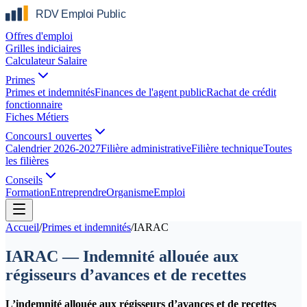
Offres d'emploi
Grilles indiciaires
Calculateur Salaire
Primes
Primes et indemnités
Finances de l'agent public
Rachat de crédit
fonctionnaire
Fiches Métiers
Concours
1 ouvertes
Calendrier 2026-2027
Filière administrative
Filière technique
Toutes
les filières
Conseils
Formation
Entreprendre
Organisme
Emploi
Accueil
/
Primes et indemnités
/
IARAC
IARAC — Indemnité allouée aux
régisseurs d’avances et de recettes
L’indemnité allouée aux régisseurs d’avances et de recettes