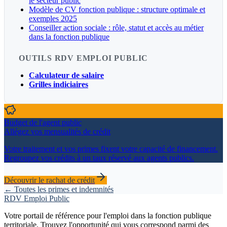
le secteur public
Modèle de CV fonction publique : structure optimale et
exemples 2025
Conseiller action sociale : rôle, statut et accès au métier
dans la fonction publique
OUTILS RDV EMPLOI PUBLIC
Calculateur de salaire
Grilles indiciaires
Budget de l'agent public
Allégez vos mensualités de crédit
Votre traitement et vos primes fixent votre capacité de financement.
Regroupez vos crédits à un taux réservé aux agents publics.
Découvrir le rachat de crédit
← Toutes les primes et indemnités
RDV Emploi Public
Votre portail de référence pour l'emploi dans la fonction publique
territoriale. Trouvez l'opportunité qui vous correspond parmi des