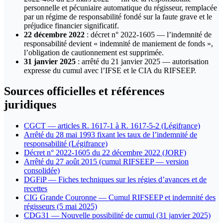
personnelle et pécuniaire automatique du régisseur, remplacée
par un régime de responsabilité fondé sur la faute grave et le
préjudice financier significatif.
22 décembre 2022
: décret n° 2022-1605 — l’indemnité de
responsabilité devient « indemnité de maniement de fonds »,
l’obligation de cautionnement est supprimée.
31 janvier 2025
: arrêté du 21 janvier 2025 — autorisation
expresse du cumul avec l’IFSE et le CIA du RIFSEEP.
Sources officielles et références
juridiques
CGCT — articles R. 1617-1 à R. 1617-5-2 (Légifrance)
Arrêté du 28 mai 1993 fixant les taux de l’indemnité de
responsabilité (Légifrance)
Décret n° 2022-1605 du 22 décembre 2022 (JORF)
Arrêté du 27 août 2015 (cumul RIFSEEP — version
consolidée)
DGFiP — Fiches techniques sur les régies d’avances et de
recettes
CIG Grande Couronne — Cumul RIFSEEP et indemnité des
régisseurs (5 mai 2025)
CDG31 — Nouvelle possibilité de cumul (31 janvier 2025)