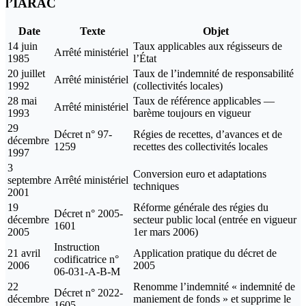
l’IARAC
Date
Texte
Objet
14 juin
Taux applicables aux régisseurs de
Arrêté ministériel
1985
l’État
20 juillet
Taux de l’indemnité de responsabilité
Arrêté ministériel
1992
(collectivités locales)
28 mai
Taux de référence applicables —
Arrêté ministériel
1993
barème toujours en vigueur
29
Décret n° 97-
Régies de recettes, d’avances et de
décembre
1259
recettes des collectivités locales
1997
3
Conversion euro et adaptations
septembre
Arrêté ministériel
techniques
2001
19
Réforme générale des régies du
Décret n° 2005-
décembre
secteur public local (entrée en vigueur
1601
2005
1er mars 2006)
Instruction
21 avril
Application pratique du décret de
codificatrice n°
2006
2005
06-031-A-B-M
22
Renomme l’indemnité « indemnité de
Décret n° 2022-
décembre
maniement de fonds » et supprime le
1605