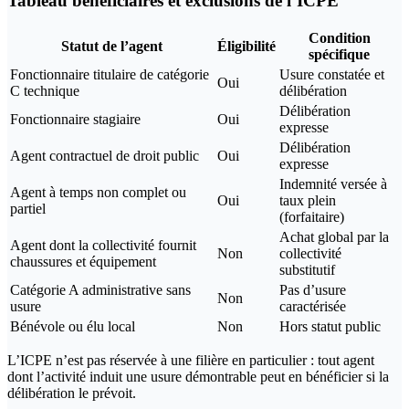
Tableau bénéficiaires et exclusions de l’ICPE
Condition
Statut de l’agent
Éligibilité
spécifique
Fonctionnaire titulaire de catégorie
Usure constatée et
Oui
C technique
délibération
Délibération
Fonctionnaire stagiaire
Oui
expresse
Délibération
Agent contractuel de droit public
Oui
expresse
Indemnité versée à
Agent à temps non complet ou
Oui
taux plein
partiel
(forfaitaire)
Achat global par la
Agent dont la collectivité fournit
Non
collectivité
chaussures et équipement
substitutif
Catégorie A administrative sans
Pas d’usure
Non
usure
caractérisée
Bénévole ou élu local
Non
Hors statut public
L’ICPE n’est pas réservée à une filière en particulier : tout agent
dont l’activité induit une usure démontrable peut en bénéficier si la
délibération le prévoit.