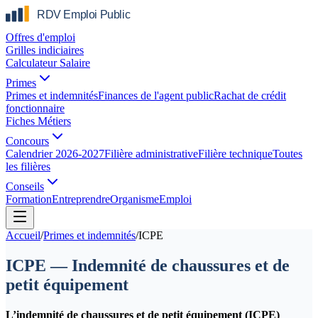
Offres d'emploi
Grilles indiciaires
Calculateur Salaire
Primes
Primes et indemnités
Finances de l'agent public
Rachat de crédit
fonctionnaire
Fiches Métiers
Concours
Calendrier 2026-2027
Filière administrative
Filière technique
Toutes
les filières
Conseils
Formation
Entreprendre
Organisme
Emploi
Accueil
/
Primes et indemnités
/
ICPE
ICPE — Indemnité de chaussures et de
petit équipement
L’indemnité de chaussures et de petit équipement (ICPE)