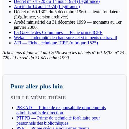
Décret n° 74-720 du 14 août 1974 (Légifrance)
Arrêté du 14 août 1974 (Légifrance)
Décret n° 60-1302 du 5 décembre 1960 — texte fondateur
(Légifrance, version archivée)
Arrêté ministériel du 31 décembre 1999 — montants au 1er
janvier 2000.
La Gazette des Communes — Fiche prime ICPE
Weka — Indemnité de chaussures et vêtements de travail
AFI — Fiche technique ICPE (rubrique 1525)
Article mis à jour le 4 mai 2026 selon les décrets n° 60-1302, n° 74-
720 et l’arrêté du 31 décembre 1999.
Pour aller plus loin
SUR LE MÊME THÈME
PREAD — Prime de responsabilite pour emplois
administratifs de direction
PTFPB — Prime de technicité forfaitaire pour
personnels des bibliothèques
PSE — Prime spéciale pour enseignants