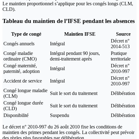
Le maintien proportionnel s’applique pour les congés longs (CLM,
CLD).
Tableau du maintien de l’IFSE pendant les absences
Type de congé
Maintien IFSE
Source
Décret n°
Congés annuels
Intégral
2014-513
Congé maladie
Intégral pendant 90 jours,
Pratique
ordinaire (CMO)
demi-traitement après
territoriale
Congé maternité,
Décret n°
Intégral
paternité, adoption
2010-997
Décret n°
Accident de service
Intégral
2010-997
Congé longue maladie
Suit le sort du traitement
Délibération
(CLM)
Congé longue durée
Suit le sort du traitement
Délibération
(CLD)
Disponibilité
Suspendu
Délibération
Le décret n° 2010-997 du 26 août 2010 fixe les conditions de
maintien des primes pendant les congés. La collectivité peut prévoir
des règles plus favorables par délibération.