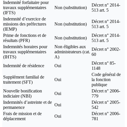
Indemnité forfaitaire pour
Décret n° 2014-
travaux supplémentaires
Non (substitution)
513 art. 5
(IFTS)
Indemnité d’exercice de
Décret n° 2014-
missions des préfectures
Non (substitution)
513 art. 5
(IEMP)
Prime de fonctions et de
Décret n° 2014-
Non (substitution)
résultats (PFR)
513 art. 5
Indemnités horaires pour
Non éligibles aux
Décret n° 2002-
travaux supplémentaires
administrateurs (cat.
60
(IHTS)
A)
Décret n° 85-
Indemnité de résidence
Oui
1148
Code général de
Supplément familial de
Oui
la fonction
traitement (SFT)
publique
Nouvelle bonification
Décret n° 2006-
Oui
indiciaire (NBI)
779
Indemnités d’astreinte et de
Décret n° 2005-
Oui
permanence
542
Frais de mission et de
Décret n° 2006-
Oui
déplacement
781