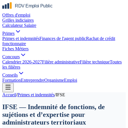
Offres d'emploi
Grilles indiciaires
Calculateur Salaire
Primes
Primes et indemnités
Finances de l'agent public
Rachat de crédit
fonctionnaire
Fiches Métiers
Concours
Calendrier 2026-2027
Filière administrative
Filière technique
Toutes
les filières
Conseils
Formation
Entreprendre
Organisme
Emploi
Accueil
/
Primes et indemnités
/
IFSE
IFSE — Indemnité de fonctions, de
sujétions et d’expertise pour
administrateurs territoriaux