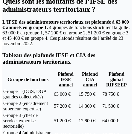
Quels sont les montants de l’IFSE des
administrateurs territoriaux ?
L’IFSE des administrateurs territoriaux est plafonnée à 63 000
€ annuels en groupe 1.
4 groupes de fonctions structurent la grille :
63 000 € en groupe 1, 57 200 € en groupe 2, 51 200 € en groupe 3
et 45 400 € en groupe 4. Ces plafonds résultent de l’arrêté du 23
novembre 2022.
Tableau des plafonds IFSE et CIA des
administrateurs territoriaux
Plafond
Plafond
Plafond
Groupe de fonctions
IFSE
CIA
global
annuel
annuel
RIFSEEP
Groupe 1 (DGS, DGA
63 000 €
15 750 €
78 750 €
grandes collectivités)
Groupe 2 (encadrement
57 200 €
14 300 €
71 500 €
supérieur, expertise)
Groupe 3 (chef de
service, expertise
51 200 €
12 800 €
64 000 €
sectorielle)
Groupe 4 (administrateur