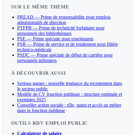
SUR LE MÊME THÈME
PREAD — Prime de responsabilite pour emplois
administratifs de direction
PTFPB — Prime de technicité forfaitaire pour
personnels des bibliothèques
PSE — Prime spéciale pour enseignants
PSR — Prime de service et de rendement pour filière
technico-médicale
PSDC — Prime spéciale de début de carrière pour
personnels infirmiers
À DÉCOUVRIR AUSSI
Serious games : nouvelle tendance du recrutement dans
le secteur public
Modèle de CV fonction publique : structure optimale et
exemples 2025
Conseiller action sociale : rôle, statut et accès au métier
dans la fonction publique
OUTILS RDV EMPLOI PUBLIC
Calculateur de salaire