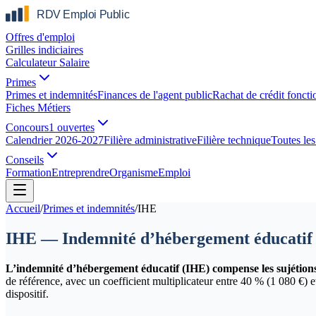
Offres d'emploi
Grilles indiciaires
Calculateur Salaire
Primes
Primes et indemnités
Finances de l'agent public
Rachat de crédit foncti
Fiches Métiers
Concours
1 ouvertes
Calendrier 2026-2027
Filière administrative
Filière technique
Toutes les 
Conseils
Formation
Entreprendre
Organisme
Emploi
Accueil
/
Primes et indemnités
/
IHE
IHE — Indemnité d’hébergement éducatif
L’indemnité d’hébergement éducatif (IHE) compense les sujétions d
de référence, avec un coefficient multiplicateur entre 40 % (1 080 €) 
dispositif.