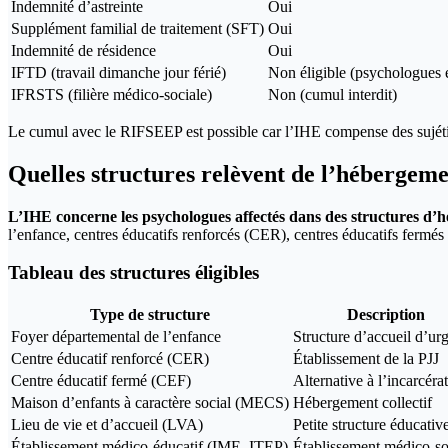
Indemnité d’astreinte
Oui
Supplément familial de traitement (SFT)
Oui
Indemnité de résidence
Oui
IFTD (travail dimanche jour férié)
Non éligible (psychologues 
IFRSTS (filière médico-sociale)
Non (cumul interdit)
Le cumul avec le RIFSEEP est possible car l’IHE compense des sujétions
Quelles structures relèvent de l’hébergeme
L’IHE concerne les psychologues affectés dans des structures d’hé
l’enfance, centres éducatifs renforcés (CER), centres éducatifs fermé
Tableau des structures éligibles
Type de structure
Description
Foyer départemental de l’enfance
Structure d’accueil d’ur
Centre éducatif renforcé (CER)
Établissement de la PJJ
Centre éducatif fermé (CEF)
Alternative à l’incarcéra
Maison d’enfants à caractère social (MECS)
Hébergement collectif
Lieu de vie et d’accueil (LVA)
Petite structure éducativ
Établissement médico-éducatif (IME, ITEP)
Établissement médico-so