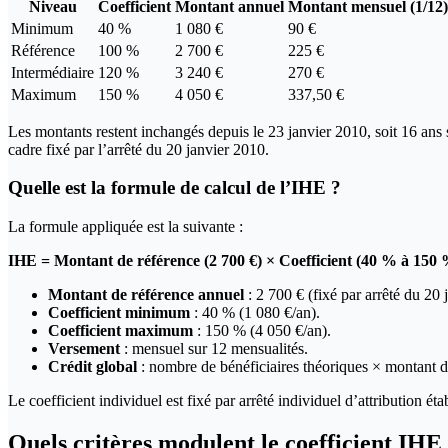
Niveau
Coefficient
Montant annuel
Montant mensuel (1/12)
Minimum
40 %
1 080 €
90 €
Référence
100 %
2 700 €
225 €
Intermédiaire
120 %
3 240 €
270 €
Maximum
150 %
4 050 €
337,50 €
Les montants restent inchangés depuis le 23 janvier 2010, soit 16 ans s
cadre fixé par l’arrêté du 20 janvier 2010.
Quelle est la formule de calcul de l’IHE ?
La formule appliquée est la suivante :
IHE = Montant de référence (2 700 €) × Coefficient (40 % à 150
Montant de référence annuel
: 2 700 € (fixé par arrêté du 20 
Coefficient minimum
: 40 % (1 080 €/an).
Coefficient maximum
: 150 % (4 050 €/an).
Versement
: mensuel sur 12 mensualités.
Crédit global
: nombre de bénéficiaires théoriques × montant
Le coefficient individuel est fixé par arrêté individuel d’attribution éta
Quels critères modulent le coefficient IHE