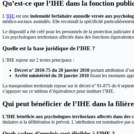
Qu’est-ce que l’IHE dans la fonction publiq
L’
IHE
est une
indemnité forfaitaire annuelle versée aux psycholog
médico-sociaux assimilés. Elle reconnaît la spécificité particulièremen
Le dispositif a été créé pour les personnels de la protection judiciaire
Les psychologues territoriaux affectés dans des fonctions équivalentes 
Quelle est la base juridique de l’IHE ?
L’IHE repose sur 2 textes principaux :
Décret n° 2010-75 du 20 janvier 2010
portant attribution d’un
Arrêté ministériel du 20 janvier 2010
fixant les montants appli
La transposition territoriale repose sur le décret n° 91-875 du 6 septemb
s’appuyer sur ce tableau d’équivalence pour instituer l’IHE.
Qui peut bénéficier de l’IHE dans la filièr
L’IHE bénéficie aux psychologues territoriaux affectés dans des c
titulaires si la délibération le prévoit. L’attribution est nominative par a
Quels cadres d’emplois sont éligibles à l’IHE ?