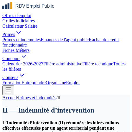
Offres d'emploi
Grilles indiciaires
Calculateur Salaire
Primes
Primes et indemnités
Finances de l'agent public
Rachat de crédit
fonctionnaire
Fiches Métiers
Concours
Calendrier 2026-2027
Filière administrative
Filière technique
Toutes
les filières
Conseils
Formation
Entreprendre
Organisme
Emploi
Accueil
/
Primes et indemnités
/
II
II — Indemnité d’intervention
L’Indemnité d’Intervention (II) rémunère les interventions
effectives effectuées par un agent territorial pendant une