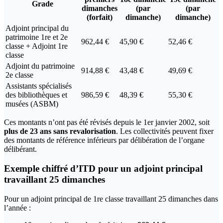
Grade
dimanches
(par
(par
(forfait)
dimanche)
dimanche)
Adjoint principal du
patrimoine 1re et 2e
962,44 €
45,90 €
52,46 €
classe + Adjoint 1re
classe
Adjoint du patrimoine
914,88 €
43,48 €
49,69 €
2e classe
Assistants spécialisés
des bibliothèques et
986,59 €
48,39 €
55,30 €
musées (ASBM)
Ces montants n’ont pas été révisés depuis le 1er janvier 2002, soit
plus de 23 ans sans revalorisation
. Les collectivités peuvent fixer
des montants de référence inférieurs par délibération de l’organe
délibérant.
Exemple chiffré d’ITD pour un adjoint principal
travaillant 25 dimanches
Pour un adjoint principal de 1re classe travaillant 25 dimanches dans
l’année :