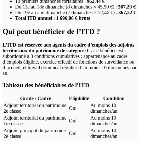
10 premiers dimanches forfaitaires :
962,44 €
Du 11e au 18e dimanche (8 dimanches × 45,90 €) :
367,20 €
Du 19e au 25e dimanche (7 dimanches × 52,46 €) :
367,22 €
Total ITD annuel
:
1 696,86 € bruts
Qui peut bénéficier de l’ITD ?
L’ITD est réservée aux agents du cadre d’emplois des adjoints
territoriaux du patrimoine de catégorie C.
Le bénéfice est
subordonné à 3 conditions cumulatives : appartenance au cadre
d’emplois éligible, exercice effectif de fonctions de surveillance ou
d’accueil, et travail dominical régulier d’au moins 10 dimanches par
an.
Tableau des bénéficiaires de l’ITD
Grade / Cadre
Éligibilité
Condition
Adjoint territorial du patrimoine
Au moins 10
Oui
2e classe
dimanches/an
Adjoint territorial du patrimoine
Au moins 10
Oui
1re classe
dimanches/an
Adjoint principal du patrimoine
Au moins 10
Oui
2e classe
dimanches/an