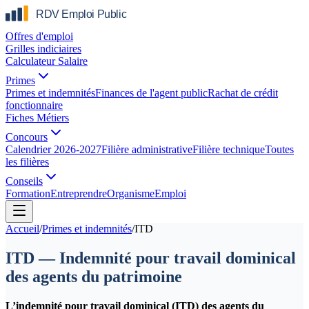
Offres d'emploi
Grilles indiciaires
Calculateur Salaire
Primes
Primes et indemnités
Finances de l'agent public
Rachat de crédit
fonctionnaire
Fiches Métiers
Concours
Calendrier 2026-2027
Filière administrative
Filière technique
Toutes
les filières
Conseils
Formation
Entreprendre
Organisme
Emploi
Accueil
/
Primes et indemnités
/
ITD
ITD — Indemnité pour travail dominical
des agents du patrimoine
L’indemnité pour travail dominical (ITD) des agents du