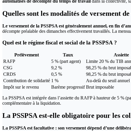
automatisés de décompte du temps de travail
dans la collectivité, 
Quelles sont les modalités de versement d
Le versement de la PSSPSA est généralement annuel, en fin d’anné
décompte préalable des dimanches effectivement travaillés. La mensual
Quel est le régime fiscal et social de la PSSPSA ?
Prélèvement
Taux
Assiette
RAFP
5 % (part agent)
Limite 20 % du TIB ann
CSG
9,2 %
98,25 % du brut imposa
CRDS
0,5 %
98,25 % du brut imposa
Contribution de solidarité
1 %
Au-delà du seuil annuel
Impôt sur le revenu
Barème progressif
Brut imposable
La PSSPSA est intégrée dans l’assiette du RAFP à hauteur de 5 % (par
complémentaire à la liquidation.
La PSSPSA est-elle obligatoire pour les coll
La PSSPSA est facultative : son versement dépend d’une délibérati