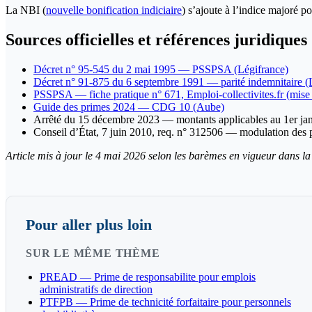
La NBI (
nouvelle bonification indiciaire
) s’ajoute à l’indice majoré po
Sources officielles et références juridiques
Décret n° 95-545 du 2 mai 1995 — PSSPSA (Légifrance)
Décret n° 91-875 du 6 septembre 1991 — parité indemnitaire (
PSSPSA — fiche pratique n° 671, Emploi-collectivites.fr (mise
Guide des primes 2024 — CDG 10 (Aube)
Arrêté du 15 décembre 2023 — montants applicables au 1er jan
Conseil d’État, 7 juin 2010, req. n° 312506 — modulation des 
Article mis à jour le 4 mai 2026 selon les barèmes en vigueur dans la 
Pour aller plus loin
SUR LE MÊME THÈME
PREAD — Prime de responsabilite pour emplois
administratifs de direction
PTFPB — Prime de technicité forfaitaire pour personnels