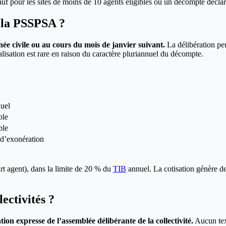
sauf pour les sites de moins de 10 agents éligibles où un décompte déclar
e la PSSPSA ?
e civile ou au cours du mois de janvier suivant.
La délibération peu
isation est rare en raison du caractère pluriannuel du décompte.
uel
ble
ble
 d’exonération
t agent), dans la limite de 20 % du
TIB
annuel. La cotisation génère des
ectivités ?
on expresse de l’assemblée délibérante de la collectivité.
Aucun text