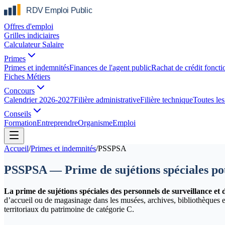
Offres d'emploi
Grilles indiciaires
Calculateur Salaire
Primes
Primes et indemnités
Finances de l'agent public
Rachat de crédit foncti
Fiches Métiers
Concours
Calendrier 2026-2027
Filière administrative
Filière technique
Toutes les 
Conseils
Formation
Entreprendre
Organisme
Emploi
Accueil
/
Primes et indemnités
/
PSSPSA
PSSPSA — Prime de sujétions spéciales pou
La prime de sujétions spéciales des personnels de surveillance et
d’accueil ou de magasinage dans les musées, archives, bibliothèques e
territoriaux du patrimoine de catégorie C.