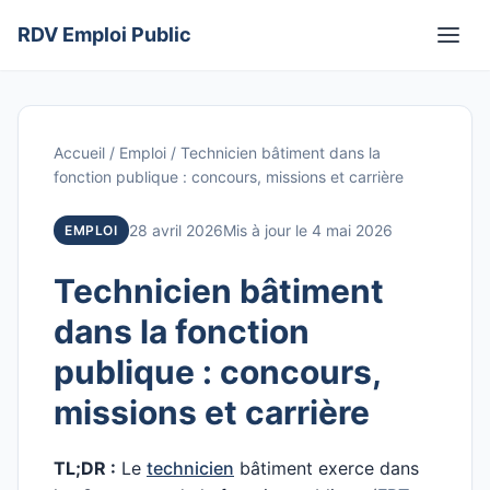
Aller
RDV Emploi Public
au
Men
contenu
Accueil
/
Emploi
/
Technicien bâtiment dans la
fonction publique : concours, missions et carrière
28 avril 2026
Mis à jour le 4 mai 2026
EMPLOI
Technicien bâtiment
dans la fonction
publique : concours,
missions et carrière
TL;DR :
Le
technicien
bâtiment exerce dans