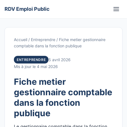
Aller
RDV Emploi Public
au
Men
contenu
Accueil
/
Entreprendre
/
Fiche metier gestionnaire
comptable dans la fonction publique
5 avril 2026
ENTREPRENDRE
Mis à jour le 4 mai 2026
Fiche metier
gestionnaire comptable
dans la fonction
publique
Le gestionnaire comptable dans la fonction