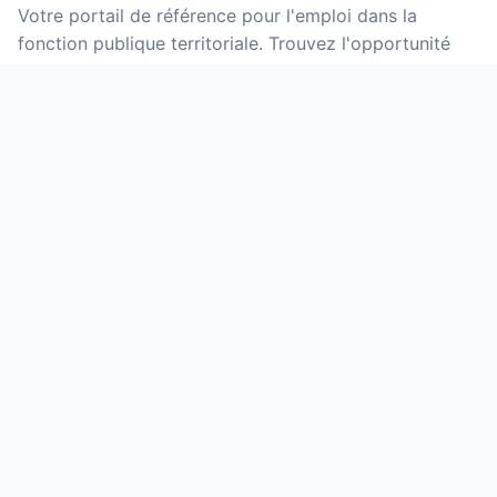
Votre portail de référence pour l'emploi dans la
fonction publique territoriale. Trouvez l'opportunité
qui vous correspond parmi des milliers d'offres mises
à jour quotidiennement.
NOS SERVICES
Offres d'emploi
Grilles indiciaires
Calculateur de salaire
Primes et indemnités