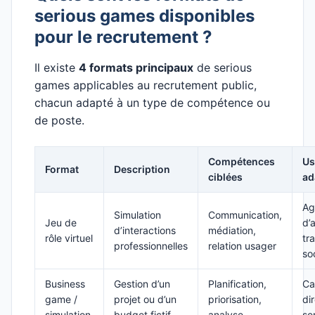
serious games disponibles
pour le recrutement ?
Il existe
4 formats principaux
de serious
games applicables au recrutement public,
chacun adapté à un type de compétence ou
de poste.
Compétences
Us
Format
Description
ciblées
ad
Ag
Simulation
Communication,
Jeu de
d’
d’interactions
médiation,
rôle virtuel
tra
professionnelles
relation usager
so
Business
Gestion d’un
Planification,
Ca
game /
projet ou d’un
priorisation,
di
simulation
budget fictif
analyse
se