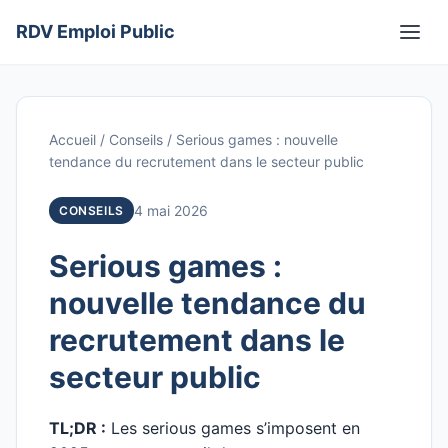
Aller
RDV Emploi Public
au
Men
contenu
Accueil
/
Conseils
/
Serious games : nouvelle
tendance du recrutement dans le secteur public
4 mai 2026
CONSEILS
Serious games :
nouvelle tendance du
recrutement dans le
secteur public
TL;DR :
Les serious games s’imposent en