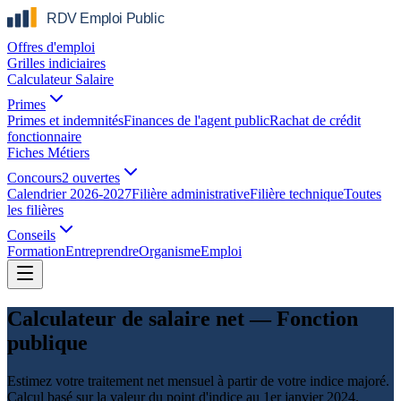
Offres d'emploi
Grilles indiciaires
Calculateur Salaire
Primes
Primes et indemnités
Finances de l'agent public
Rachat de crédit
fonctionnaire
Fiches Métiers
Concours
2 ouvertes
Calendrier 2026-2027
Filière administrative
Filière technique
Toutes
les filières
Conseils
Formation
Entreprendre
Organisme
Emploi
Calculateur de salaire net — Fonction
publique
Estimez votre traitement net mensuel à partir de votre indice majoré.
Calcul basé sur la valeur du point d'indice au 1er janvier 2024.