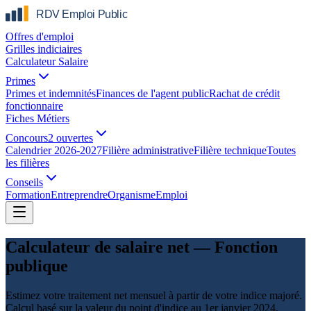
Offres d'emploi
Grilles indiciaires
Calculateur Salaire
Primes
Primes et indemnités
Finances de l'agent public
Rachat de crédit
fonctionnaire
Fiches Métiers
Concours
2 ouvertes
Calendrier 2026-2027
Filière administrative
Filière technique
Toutes
les filières
Conseils
Formation
Entreprendre
Organisme
Emploi
Calculateur de salaire net — Fonction
publique
Estimez votre traitement net mensuel à partir de votre indice majoré.
Calcul basé sur la valeur du point d'indice au 1er janvier 2024.