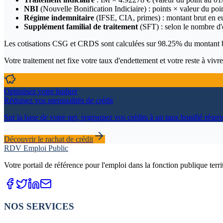
NBI
(Nouvelle Bonification Indiciaire) : points × valeur du po
Régime indemnitaire
(IFSE, CIA, primes) : montant brut en 
Supplément familial de traitement
(SFT) : selon le nombre 
Les cotisations CSG et CRDS sont calculées sur
98.25
% du montant b
Votre traitement net fixe votre taux d'endettement et votre reste à vivre
Optimisez votre budget
Réduisez vos mensualités de crédit
Sur la base de votre net, regroupez vos crédits à un taux bonifié réser
Découvrir le rachat de crédit
RDV Emploi Public
Votre portail de référence pour l'emploi dans la fonction publique terr
NOS SERVICES