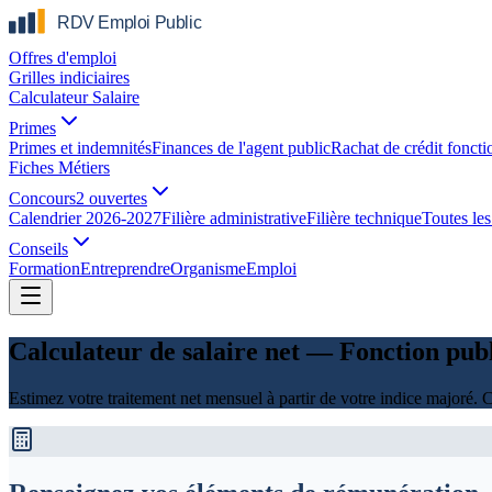
Offres d'emploi
Grilles indiciaires
Calculateur Salaire
Primes
Primes et indemnités
Finances de l'agent public
Rachat de crédit foncti
Fiches Métiers
Concours
2 ouvertes
Calendrier 2026-2027
Filière administrative
Filière technique
Toutes les 
Conseils
Formation
Entreprendre
Organisme
Emploi
Calculateur de salaire net — Fonction pub
Estimez votre traitement net mensuel à partir de votre indice majoré. C