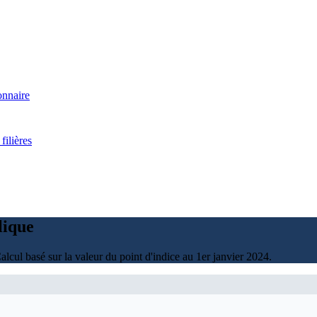
onnaire
filières
lique
alcul basé sur la valeur du point d'indice au 1er janvier 2024.