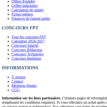
Offres d'emploi
Grilles indiciaires
Calculateur de salaire
Fiches métiers
Finances de l'agent public
CONCOURS FPT
Tous les concours FPT
Calendrier 2026-2027
Concours Attaché
Concours Rédacteur
Concours Technicien
Concours Ingénieur
INFORMATIONS
À propos
Contact
Mentions légales
CGU
Information sur les liens partenaires.
Certaines pages de rdvemploipu
remplissant les conditions requises). Si vous effectuez un achat après
un service gratuit et indépendant. Nos sélections sont faites de maniè