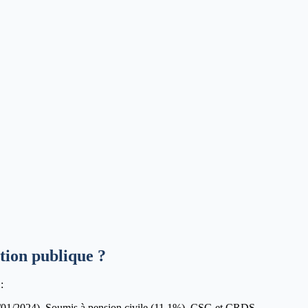
ction publique ?
:
/01/2024). Soumis à pension civile (
11.1
%), CSG et CRDS.