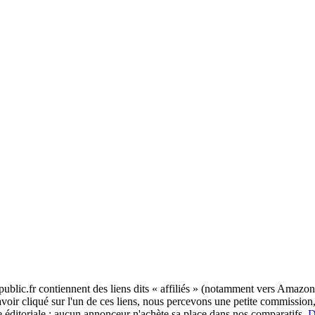
blic.fr contiennent des liens dits « affiliés » (notamment vers Amazon,
 avoir cliqué sur l'un de ces liens, nous percevons une petite commissi
re éditoriale : aucun annonceur n'achète sa place dans nos comparatifs.
D