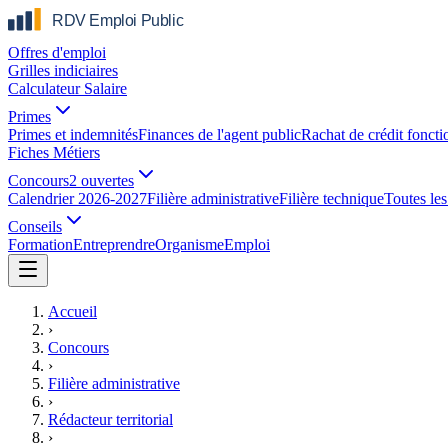
Offres d'emploi
Grilles indiciaires
Calculateur Salaire
Primes
Primes et indemnités
Finances de l'agent public
Rachat de crédit foncti
Fiches Métiers
Concours
2 ouvertes
Calendrier 2026-2027
Filière administrative
Filière technique
Toutes les 
Conseils
Formation
Entreprendre
Organisme
Emploi
Accueil
›
Concours
›
Filière administrative
›
Rédacteur territorial
›