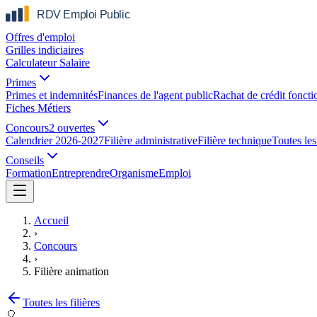
Offres d'emploi
Grilles indiciaires
Calculateur Salaire
Primes
Primes et indemnités
Finances de l'agent public
Rachat de crédit foncti
Fiches Métiers
Concours
2 ouvertes
Calendrier 2026-2027
Filière administrative
Filière technique
Toutes les 
Conseils
Formation
Entreprendre
Organisme
Emploi
Accueil
›
Concours
›
Filière animation
Toutes les filières
🎈