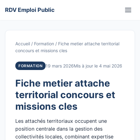
Aller
RDV Emploi Public
au
Men
contenu
Accueil
/
Formation
/
Fiche metier attache territorial
concours et missions cles
19 mars 2026
Mis à jour le 4 mai 2026
FORMATION
Fiche metier attache
territorial concours et
missions cles
Les attachés territoriaux occupent une
position centrale dans la gestion des
collectivités locales, combinant expertise