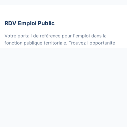
RDV Emploi Public
Votre portail de référence pour l'emploi dans la
fonction publique territoriale. Trouvez l'opportunité
qui vous correspond parmi des milliers d'offres mises
à jour quotidiennement.
NOS SERVICES
Offres d'emploi
Grilles indiciaires