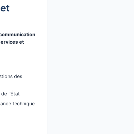
et
 communication
services et
stions des
 de l’État
stance technique