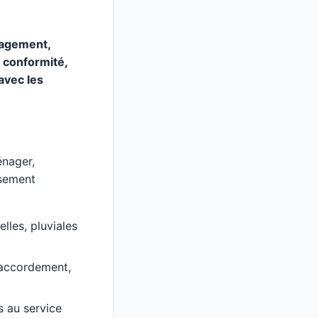
nagement,
a conformité,
avec les
énager,
ssement
lles, pluviales
 raccordement,
s au service