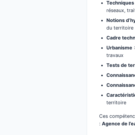
Techniques 
réseaux, tra
Notions d’h
du territoire
Cadre techn
Urbanisme
:
travaux
Tests de ter
Connaissanc
Connaissanc
Caractérist
territoire
Ces compétence
:
Agence de l’e