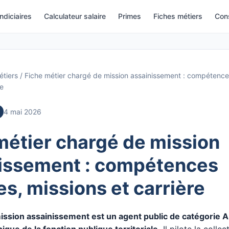
indiciaires
Calculateur salaire
Primes
Fiches métiers
Cons
étiers
/
Fiche métier chargé de mission assainissement : compétence
re
4 mai 2026
métier chargé de mission
issement : compétences
es, missions et carrière
ission assainissement est un agent public de catégorie A