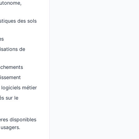
 autonome,
stiques des sols
es
isations de
anchements
nissement
 logiciels métier
s sur le
res disponibles
 usagers.