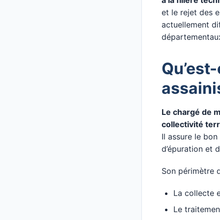
à la filière tec
et le rejet des 
actuellement di
départementau
Qu’est-
assaini
Le chargé de m
collectivité ter
Il assure le bo
d’épuration et
Son périmètre d
La collecte 
Le traitemen