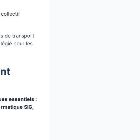
collectif
ts de transport
ilégié pour les
nt
es essentiels :
ormatique SIG,