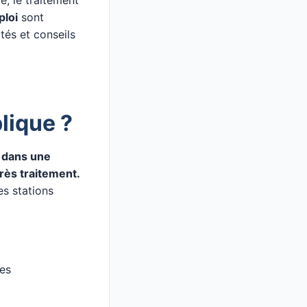
te, le traitement
ploi
sont
tés et conseils
lique ?
u dans une
près traitement.
es stations
ues