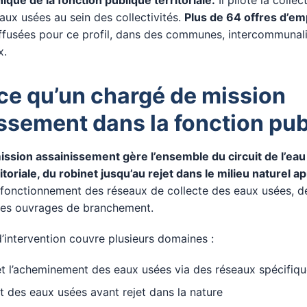
hnique de la fonction publique territoriale.
Il pilote la collec
eaux usées au sein des collectivités.
Plus de 64 offres d’em
ffusées pour ce profil, dans des communes, intercommunali
x.
ce qu’un chargé de mission
ssement dans la fonction pub
ission assainissement gère l’ensemble du circuit de l’ea
ritoriale, du robinet jusqu’au rejet dans le milieu naturel a
n fonctionnement des réseaux de collecte des eaux usées, d
 des ouvrages de branchement.
’intervention couvre plusieurs domaines :
et l’acheminement des eaux usées via des réseaux spécifiq
t des eaux usées avant rejet dans la nature