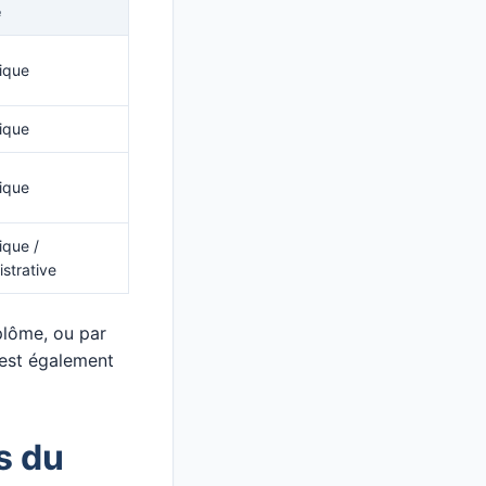
e
ique
ique
ique
ique /
strative
plôme, ou par
 est également
s du