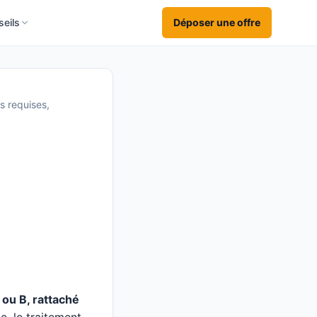
eils
Déposer une offre
s requises,
 ou B, rattaché