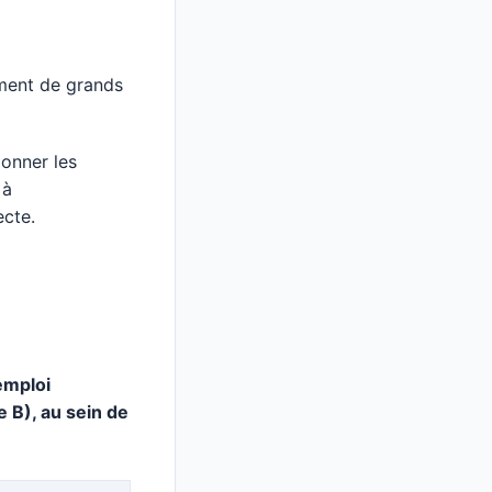
ement de grands
ionner les
 à
ecte.
emploi
e B), au sein de