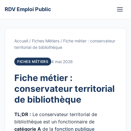
Aller
RDV Emploi Public
au
Men
contenu
Accueil
/
Fiches Métiers
/
Fiche métier : conservateur
territorial de bibliothèque
4 mai 2026
FICHES MÉTIERS
Fiche métier :
conservateur territorial
de bibliothèque
TL;DR :
Le conservateur territorial de
bibliothèque est un fonctionnaire de
catégorie A
de la
fonction publique