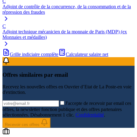
C
Adjoint de contrôle de la concurrence, de la consommation et de la
répression des fraudes
C
Adjoint technique mécanicien de la monnaie de Paris (MDP) (ex
Monnaies et médailles)
Grille indiciaire complète
Calculateur salaire net
Offres similaires par email
Recevez les nouvelles offres en
Ouvrier d’Etat de La Poste-en voie
d'extinction
.
J'accepte de recevoir par email ces
offres, la newsletter fonction publique et des offres partenaires
sélectionnées. Désabonnement 1 clic.
Confidentialité
.
Recevoir ces offres