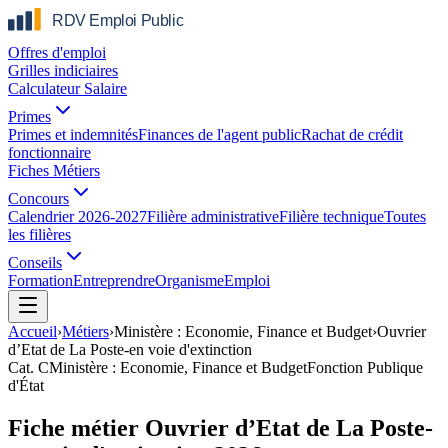
Offres d'emploi
Grilles indiciaires
Calculateur Salaire
Primes
Primes et indemnités
Finances de l'agent public
Rachat de crédit
fonctionnaire
Fiches Métiers
Concours
Calendrier 2026-2027
Filière administrative
Filière technique
Toutes
les filières
Conseils
Formation
Entreprendre
Organisme
Emploi
Accueil
›
Métiers
›
Ministère : Economie, Finance et Budget
›
Ouvrier
d’Etat de La Poste-en voie d'extinction
Cat.
C
Ministère : Economie, Finance et Budget
Fonction Publique
d'État
Fiche métier Ouvrier d’Etat de La Poste-