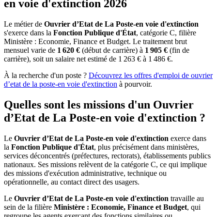
en voie d'extinction 2026
Le métier de
Ouvrier d’Etat de La Poste-en voie d'extinction
s'exerce dans la
Fonction Publique d'État
, catégorie C, filière
Ministère : Economie, Finance et Budget. Le traitement brut
mensuel varie de
1 620 €
(début de carrière) à
1 905 €
(fin de
carrière), soit un salaire net estimé de 1 263 € à 1 486 €.
À la recherche d'un poste ?
Découvrez les offres d'emploi de
ouvrier
d’etat de la poste-en voie d'extinction
à pourvoir.
Quelles sont les missions d'un Ouvrier
d’Etat de La Poste-en voie d'extinction ?
Le
Ouvrier d’Etat de La Poste-en voie d'extinction
exerce dans
la
Fonction Publique d'État
, plus précisément dans ministères,
services déconcentrés (préfectures, rectorats), établissements publics
nationaux. Ses missions relèvent de la catégorie C, ce qui implique
des missions d'exécution administrative, technique ou
opérationnelle, au contact direct des usagers.
Le
Ouvrier d’Etat de La Poste-en voie d'extinction
travaille au
sein de la filière
Ministère : Economie, Finance et Budget
, qui
regroupe les agents exerçant des fonctions similaires ou