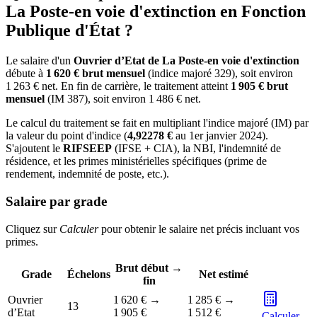
La Poste-en voie d'extinction en Fonction
Publique d'État ?
Le salaire d'un
Ouvrier d’Etat de La Poste-en voie d'extinction
débute à
1 620 € brut mensuel
(indice majoré 329), soit environ
1 263 € net. En fin de carrière, le traitement atteint
1 905 € brut
mensuel
(IM 387), soit environ 1 486 € net.
Le calcul du traitement se fait en multipliant l'indice majoré (IM) par
la valeur du point d'indice (
4,92278 €
au 1er janvier 2024).
S'ajoutent le
RIFSEEP
(IFSE + CIA), la NBI, l'indemnité de
résidence, et les primes ministérielles spécifiques (prime de
rendement, indemnité de poste, etc.).
Salaire par grade
Cliquez sur
Calculer
pour obtenir le salaire net précis incluant vos
primes.
Brut début →
Grade
Échelons
Net estimé
fin
Ouvrier
1 620 €
→
1 285 €
→
13
d’Etat
1 905 €
1 512 €
Calculer