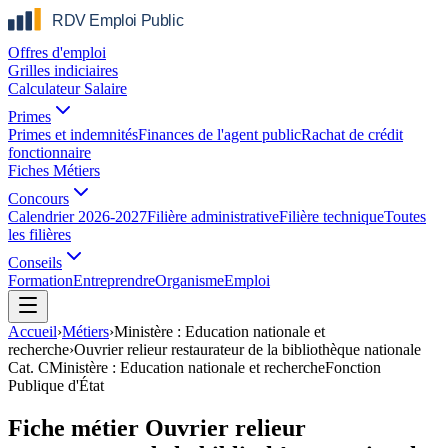
Offres d'emploi
Grilles indiciaires
Calculateur Salaire
Primes
Primes et indemnités
Finances de l'agent public
Rachat de crédit
fonctionnaire
Fiches Métiers
Concours
Calendrier 2026-2027
Filière administrative
Filière technique
Toutes
les filières
Conseils
Formation
Entreprendre
Organisme
Emploi
Accueil
›
Métiers
›
Ministère : Education nationale et
recherche
›
Ouvrier relieur restaurateur de la bibliothèque nationale
Cat.
C
Ministère : Education nationale et recherche
Fonction
Publique d'État
Fiche métier Ouvrier relieur