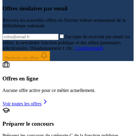
Offres similaires par email
Recevez les nouvelles offres en
Ouvrier relieur restaurateur de la
bibliothèque nationale
.
J'accepte de recevoir par email ces
offres, la newsletter fonction publique et des offres partenaires
sélectionnées. Désabonnement 1 clic.
Confidentialité
.
Recevoir ces offres
Offres en ligne
Aucune offre active pour ce métier actuellement.
Voir toutes les offres
Préparer le concours
Préparez les concours de catégorie
C
de la fonction publique