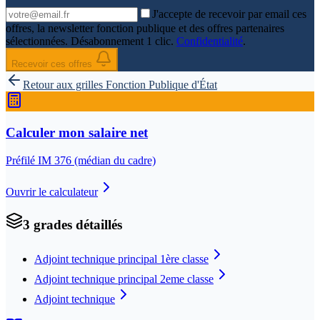
J'accepte de recevoir par email ces
offres, la newsletter fonction publique et des offres partenaires
sélectionnées. Désabonnement 1 clic.
Confidentialité
.
Recevoir ces offres
Retour aux grilles
Fonction Publique d'État
Calculer mon salaire net
Préfilé IM
376
(médian du cadre)
Ouvrir le calculateur
3
grade
s
détaillé
s
Adjoint technique principal 1ère classe
Adjoint technique principal 2eme classe
Adjoint technique