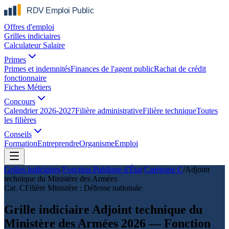
Offres d'emploi
Grilles indiciaires
Calculateur Salaire
Primes
Primes et indemnités
Finances de l'agent public
Rachat de crédit
fonctionnaire
Fiches Métiers
Concours
Calendrier 2026-2027
Filière administrative
Filière technique
Toutes
les filières
Conseils
Formation
Entreprendre
Organisme
Emploi
Grilles indiciaires
/
Fonction Publique d'État
/
Catégorie
C
/
Adjoint
technique du Ministère des Armées
Cat.
C
Filière
Ministère : Défense nationale
Grille indiciaire Adjoint technique du
Ministère des Armées 2026 — Fonction