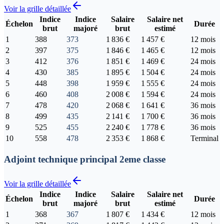
Voir la grille détaillée
Indice
Indice
Salaire
Salaire net
Échelon
Durée
brut
majoré
brut
estimé
1
388
373
1 836 €
1 457 €
12 mois
2
397
375
1 846 €
1 465 €
12 mois
3
412
376
1 851 €
1 469 €
24 mois
4
430
385
1 895 €
1 504 €
24 mois
5
448
398
1 959 €
1 555 €
24 mois
6
460
408
2 008 €
1 594 €
24 mois
7
478
420
2 068 €
1 641 €
36 mois
8
499
435
2 141 €
1 700 €
36 mois
9
525
455
2 240 €
1 778 €
36 mois
10
558
478
2 353 €
1 868 €
Terminal
Adjoint technique principal 2eme classe
Voir la grille détaillée
Indice
Indice
Salaire
Salaire net
Échelon
Durée
brut
majoré
brut
estimé
1
368
367
1 807 €
1 434 €
12 mois