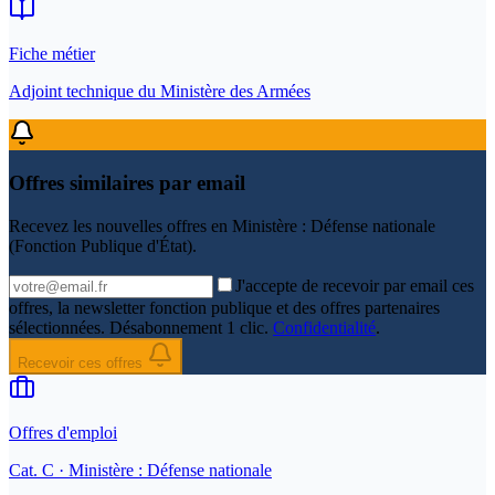
Fiche métier
Adjoint technique du Ministère des Armées
Offres similaires par email
Recevez les nouvelles offres en
Ministère : Défense nationale
(Fonction Publique d'État)
.
J'accepte de recevoir par email ces
offres, la newsletter fonction publique et des offres partenaires
sélectionnées. Désabonnement 1 clic.
Confidentialité
.
Recevoir ces offres
Offres d'emploi
Cat.
C
· Ministère : Défense nationale