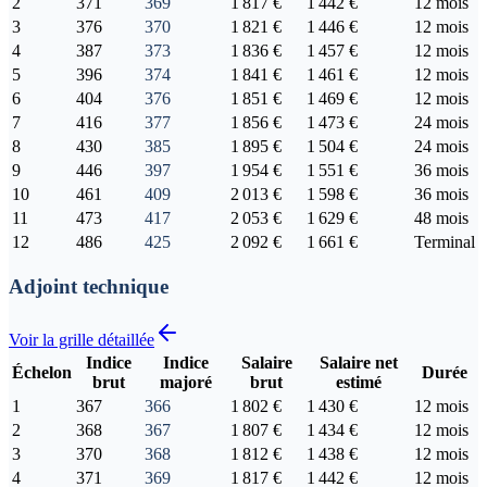
2
371
369
1 817 €
1 442 €
12 mois
3
376
370
1 821 €
1 446 €
12 mois
4
387
373
1 836 €
1 457 €
12 mois
5
396
374
1 841 €
1 461 €
12 mois
6
404
376
1 851 €
1 469 €
12 mois
7
416
377
1 856 €
1 473 €
24 mois
8
430
385
1 895 €
1 504 €
24 mois
9
446
397
1 954 €
1 551 €
36 mois
10
461
409
2 013 €
1 598 €
36 mois
11
473
417
2 053 €
1 629 €
48 mois
12
486
425
2 092 €
1 661 €
Terminal
Adjoint technique
Voir la grille détaillée
Indice
Indice
Salaire
Salaire net
Échelon
Durée
brut
majoré
brut
estimé
1
367
366
1 802 €
1 430 €
12 mois
2
368
367
1 807 €
1 434 €
12 mois
3
370
368
1 812 €
1 438 €
12 mois
4
371
369
1 817 €
1 442 €
12 mois