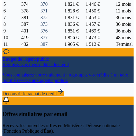
5
374
370
1 821 €
1 446 €
12 mois
6
378
371
1 826 €
1 450 €
12 mois
7
381
372
1 831 €
1 453 €
36 mois
8
387
373
1 836 €
1 457 €
36 mois
9
401
376
1 851 €
1 469 €
36 mois
10
419
377
1 856 €
1 473 €
48 mois
11
432
387
1 905 €
1 512 €
Terminal
Budget de l'agent public
Réduisez vos mensualités de crédit
Vous connaissez votre traitement : regroupez vos crédits à un taux
bonifié réservé aux agents publics.
Découvrir le rachat de crédit
Offres similaires par email
Recevez les nouvelles offres en
Ministère : Défense nationale
(Fonction Publique d'État)
.