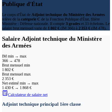
Publique d'État
Le corps d'État de
Adjoint technique du Ministère des Armées
relève de la
catégorie C
de la Fonction Publique d'État, filière
Ministère : Défense nationale. Il compte
3 grades
et 33 échelons. Le
salaire brut mensuel varie de
1 802 €
(IM 366) à
2 353 €
(IM 478).
Salaire
Adjoint technique du Ministère
des Armées
IM min → max
366
→
478
Brut mensuel min
1 802 €
Brut mensuel max
2 353 €
Net estimé min → max
1 430 €
→
1 868 €
Calculateur de salaire net
Adjoint technique principal 1ère classe