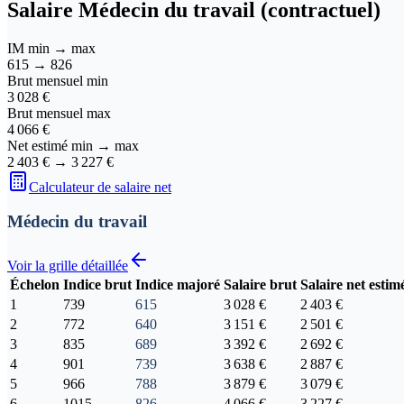
Salaire
Médecin du travail (contractuel)
IM min → max
615
→
826
Brut mensuel min
3 028 €
Brut mensuel max
4 066 €
Net estimé min → max
2 403 €
→
3 227 €
Calculateur de salaire net
Médecin du travail
Voir la grille détaillée
Échelon
Indice brut
Indice majoré
Salaire brut
Salaire net estim
1
739
615
3 028 €
2 403 €
2
772
640
3 151 €
2 501 €
3
835
689
3 392 €
2 692 €
4
901
739
3 638 €
2 887 €
5
966
788
3 879 €
3 079 €
6
1015
826
4 066 €
3 227 €