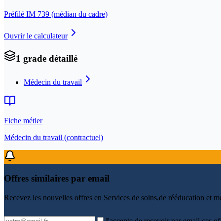
Préfilé IM
739
(médian du cadre)
Ouvrir le calculateur
1
grade
détaillé
Médecin du travail
Fiche métier
Médecin du travail (contractuel)
Offres similaires par email
Recevez les nouvelles offres en
Services de soins,de rééducation et m
J'accepte de recevoir par email ces of