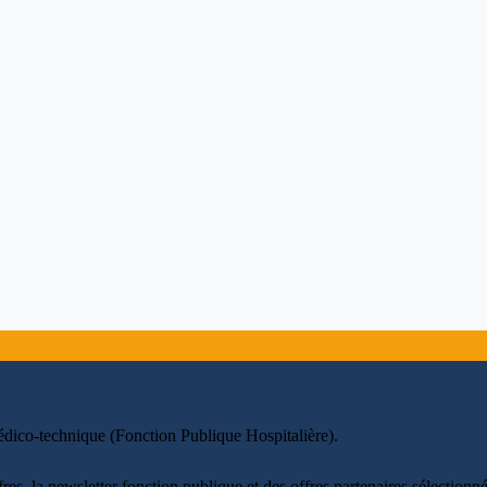
édico-technique (Fonction Publique Hospitalière)
.
fres, la newsletter fonction publique et des offres partenaires sélectio