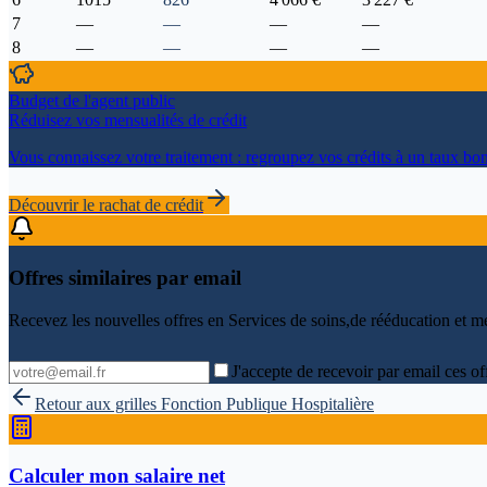
7
—
—
—
—
8
—
—
—
—
Budget de l'agent public
Réduisez vos mensualités de crédit
Vous connaissez votre traitement : regroupez vos crédits à un taux bon
Découvrir le rachat de crédit
Offres similaires par email
Recevez les nouvelles offres en
Services de soins,de rééducation et m
J'accepte de recevoir par email ces of
Retour aux grilles
Fonction Publique Hospitalière
Calculer mon salaire net