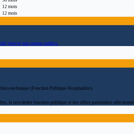
12 mois
12 mois
ifié réservé aux agents publics.
édico-technique (Fonction Publique Hospitalière)
.
fres, la newsletter fonction publique et des offres partenaires sélectio