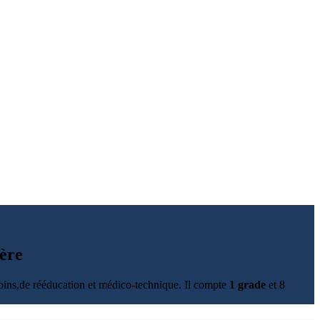
ière
soins,de rééducation et médico-technique. Il compte
1 grade
et 8