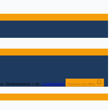
nnées. Désabonnement 1 clic.
Confidentialité
.
Recevoir ces offres