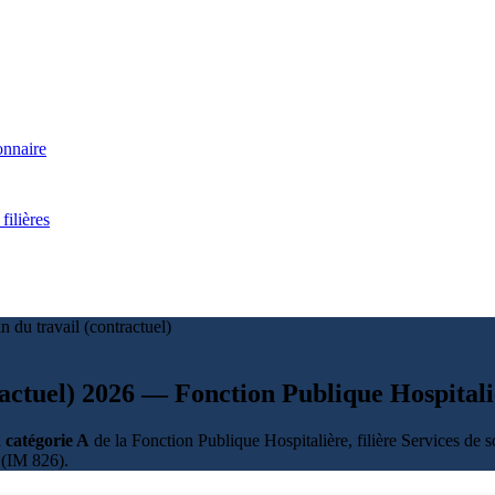
onnaire
filières
 du travail (contractuel)
ractuel) 2026 — Fonction Publique Hospital
a
catégorie A
de la Fonction Publique Hospitalière, filière Services de 
(IM 826).