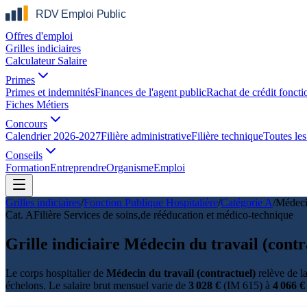
Offres d'emploi
Grilles indiciaires
Calculateur Salaire
Primes
Primes et indemnités
Finances de l'agent public
Rachat de crédit foncti
Fiches Métiers
Concours
Calendrier 2026-2027
Filière administrative
Filière technique
Toutes les 
Conseils
Formation
Entreprendre
Organisme
Emploi
Grilles indiciaires
/
Fonction Publique Hospitalière
/
Catégorie
A
/
Médecin
Cat.
A
Filière
Services de soins,de rééducation et médico-technique
Grille indiciaire Médecin du travail (cont
Le corps hospitalier de
Médecin du travail (contractuel)
relève de l
échelons. Le salaire brut mensuel varie de
3 028 €
(IM 615) à
4 066 €