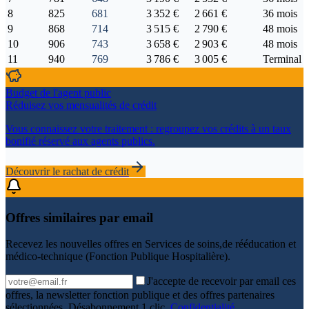
8
825
681
3 352 €
2 661 €
36 mois
9
868
714
3 515 €
2 790 €
48 mois
10
906
743
3 658 €
2 903 €
48 mois
11
940
769
3 786 €
3 005 €
Terminal
Budget de l'agent public
Réduisez vos mensualités de crédit
Vous connaissez votre traitement : regroupez vos crédits à un taux
bonifié réservé aux agents publics.
Découvrir le rachat de crédit
Offres similaires par email
Recevez les nouvelles offres en
Services de soins,de rééducation et
médico-technique (Fonction Publique Hospitalière)
.
J'accepte de recevoir par email ces
offres, la newsletter fonction publique et des offres partenaires
sélectionnées. Désabonnement 1 clic.
Confidentialité
.