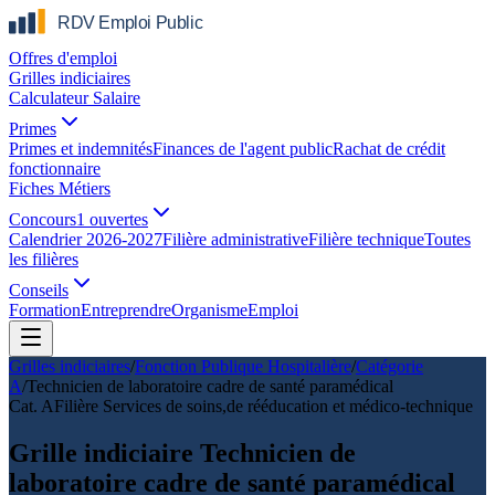
Offres d'emploi
Grilles indiciaires
Calculateur Salaire
Primes
Primes et indemnités
Finances de l'agent public
Rachat de crédit
fonctionnaire
Fiches Métiers
Concours
1 ouvertes
Calendrier 2026-2027
Filière administrative
Filière technique
Toutes
les filières
Conseils
Formation
Entreprendre
Organisme
Emploi
Grilles indiciaires
/
Fonction Publique Hospitalière
/
Catégorie
A
/
Technicien de laboratoire cadre de santé paramédical
Cat.
A
Filière
Services de soins,de rééducation et médico-technique
Grille indiciaire Technicien de
laboratoire cadre de santé paramédical