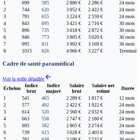
1
699
585
2 880 €
2 286 €
24 mois
2
744
620
3 052 €
2 422 €
24 mois
3
791
655
3 224 €
2 559 €
24 mois
4
843
695
3 421 €
2 716 €
30 mois
5
896
735
3 618 €
2 872 €
30 mois
6
946
773
3 805 €
3 020 €
36 mois
7
995
811
3 992 €
3 169 €
36 mois
8
1015
826
4 066 €
3 227 €
Terminal
Cadre de santé paramédical
Voir la grille détaillée
Indice
Indice
Salaire
Salaire net
Échelon
Durée
brut
majoré
brut
estimé
1
541
465
2 289 €
1 817 €
12 mois
2
577
492
2 422 €
1 922 €
24 mois
3
614
520
2 560 €
2 032 €
24 mois
4
663
558
2 747 €
2 180 €
24 mois
5
695
582
2 865 €
2 274 €
24 mois
6
739
615
3 028 €
2 403 €
30 mois
7
781
648
3 190 €
2 532 €
36 mois