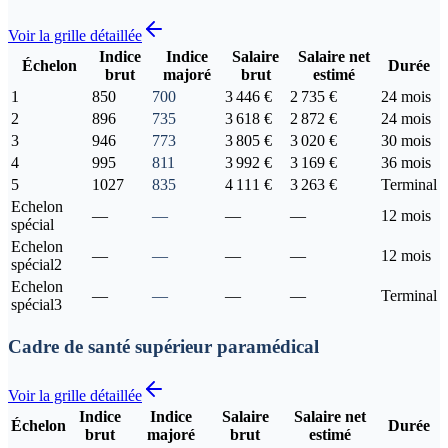
Voir la grille détaillée
Indice
Indice
Salaire
Salaire net
Échelon
Durée
brut
majoré
brut
estimé
1
850
700
3 446 €
2 735 €
24 mois
2
896
735
3 618 €
2 872 €
24 mois
3
946
773
3 805 €
3 020 €
30 mois
4
995
811
3 992 €
3 169 €
36 mois
5
1027
835
4 111 €
3 263 €
Terminal
Echelon
—
—
—
—
12 mois
spécial
Echelon
—
—
—
—
12 mois
spécial2
Echelon
—
—
—
—
Terminal
spécial3
Cadre de santé supérieur paramédical
Voir la grille détaillée
Indice
Indice
Salaire
Salaire net
Échelon
Durée
brut
majoré
brut
estimé