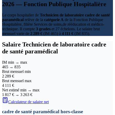
2026 — Fonction Publique Hospitalière
Le corps hospitalier de
Technicien de laboratoire cadre de santé
paramédical
relève de la
catégorie A
de la Fonction Publique
Hospitalière, filière Services de soins,de rééducation et médico-
technique. Il compte
3 grades
et 27 échelons. Le salaire brut
mensuel varie de
2 289 €
(IM 465) à
4 111 €
(IM 835).
Salaire
Technicien de laboratoire cadre
de santé paramédical
IM min → max
465
→
835
Brut mensuel min
2 289 €
Brut mensuel max
4 111 €
Net estimé min → max
1 817 €
→
3 263 €
Calculateur de salaire net
cadre de santé paramédical hors-classe