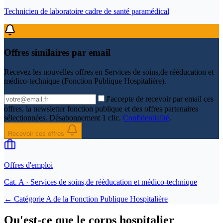
Technicien de laboratoire cadre de santé paramédical
Offres similaires par email
Recevez les nouvelles offres en
Services de soins,de rééducation et
médico-technique (Fonction Publique Hospitalière)
.
J'accepte de recevoir par email ces
offres, la newsletter fonction publique et des offres partenaires
sélectionnées. Désabonnement 1 clic.
Confidentialité
.
Recevoir ces offres
Offres d'emploi
Cat.
A
· Services de soins,de rééducation et médico-technique
← Catégorie
A
de la
Fonction Publique Hospitalière
Qu'est-ce que le corps hospitalier