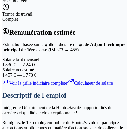
réseaux divers
Temps de travail
Complet
Rémunération estimée
Estimation basée sur la grille indiciaire du grade
Adjoint technique
principal de 1ère classe
(IM
373
→
455
).
Salaire brut mensuel
1 836
€ —
2 240
€
Salaire net estimé
1 457
€ —
1 778
€
Voir la grille indiciaire complète
Calculateur de salaire
Descriptif de l'emploi
Intégrer le Département de la Haute-Savoie : opportunités de
carrières et qualité de vie exceptionnelle !
Rejoignez le 1er employeur public de Haute-Savoie et participez
aux actions quotidiennes en matière d'action sociale, de collège, de