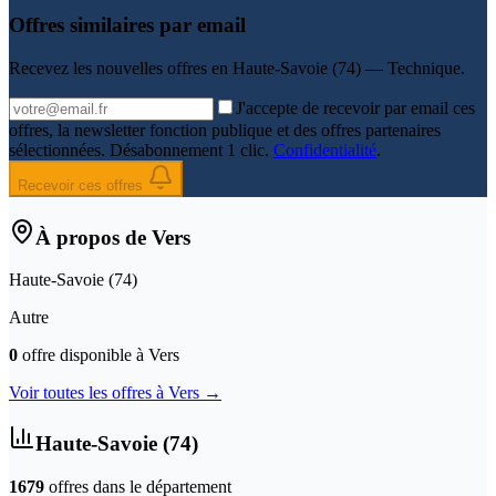
Offres similaires par email
Recevez les nouvelles offres en
Haute-Savoie (74) — Technique
.
J'accepte de recevoir par email ces
offres, la newsletter fonction publique et des offres partenaires
sélectionnées. Désabonnement 1 clic.
Confidentialité
.
Recevoir ces offres
À propos de
Vers
Haute-Savoie
(
74
)
Autre
0
offre
disponible
à
Vers
Voir toutes les offres à
Vers
→
Haute-Savoie
(
74
)
1679
offre
s
dans le département