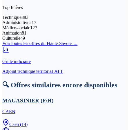
Top filières
Technique
383
Administrative
217
Médico-sociale
127
Animation
81
Culturelle
49
Voir toutes les offres du
Haute-Savoie
→
Grille indiciaire
Adjoint technique territorial-ATT
🔍 Offres similaires encore disponibles
MAGASINIER (F/H)
CAEN
Caen
(
14
)