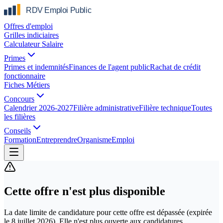
Offres d'emploi
Grilles indiciaires
Calculateur Salaire
Primes
Primes et indemnités
Finances de l'agent public
Rachat de crédit
fonctionnaire
Fiches Métiers
Concours
Calendrier 2026-2027
Filière administrative
Filière technique
Toutes
les filières
Conseils
Formation
Entreprendre
Organisme
Emploi
Cette offre n'est plus disponible
La date limite de candidature pour cette offre est dépassée
(expirée
le
8 juillet 2026
)
. Elle n'est plus ouverte aux candidatures.