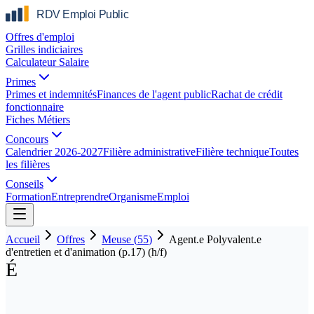
Offres d'emploi
Grilles indiciaires
Calculateur Salaire
Primes
Primes et indemnités
Finances de l'agent public
Rachat de crédit
fonctionnaire
Fiches Métiers
Concours
Calendrier 2026-2027
Filière administrative
Filière technique
Toutes
les filières
Conseils
Formation
Entreprendre
Organisme
Emploi
Accueil
Offres
Meuse
(
55
)
Agent.e Polyvalent.e
d'entretien et d'animation (p.17) (h/f)
É