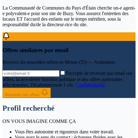
La Communauté de Communes du Pays d'Étain cherche un-e agent-
e polyvalent-e pour son site de Buzy. Vous assurez l'entretien des
locaux ET l'accueil des enfants sur le temps méridien, sous la
responsabilité du/de la directeur-rice du site.
Offres similaires par email
Recevez les nouvelles offres en
Meuse (55) — Animation
.
J'accepte de recevoir par email ces
offres, la newsletter fonction publique et des offres partenaires
sélectionnées. Désabonnement 1 clic.
Confidentialité
.
Recevoir ces offres
Profil recherché
ON VOUS IMAGINE COMME ÇA
Vous êtes autonome et rigoureux dans votre travail.
Vous avez le sens du contact : échanges fluides avec les