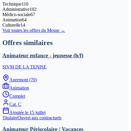
Technique
110
Administrative
102
Médico-sociale
67
Animation
64
Culturelle
14
Voir toutes les offres du
Meuse
→
Offres similaires
Animateur enfance - jeunesse (h/f)
SIVM DE LA TENISE
Apremont
(
70
)
Animation
Complet
Cat.
C
Ajoutée le
15 juillet
Titulaire
Ouvert aux contractuels
Animateur Périscolaire / Vacances