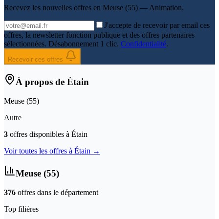
Recevez les nouvelles offres en
Meuse (55) — Animation
.
J'accepte de recevoir par email ces
offres, la newsletter fonction publique et des offres partenaires
sélectionnées. Désabonnement 1 clic.
Confidentialité
.
Recevoir ces offres
À propos de
Étain
Meuse
(
55
)
Autre
3
offre
s
disponible
s
à
Étain
Voir toutes les offres à
Étain
→
Meuse
(
55
)
376
offre
s
dans le département
Top filières