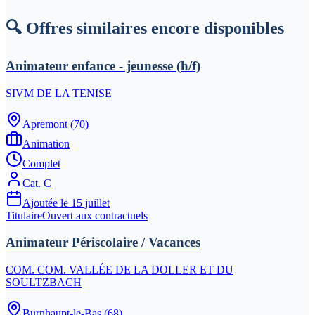
🔍 Offres similaires encore disponibles
Animateur enfance - jeunesse (h/f)
SIVM DE LA TENISE
Apremont
(
70
)
Animation
Complet
Cat.
C
Ajoutée le
15 juillet
Titulaire
Ouvert aux contractuels
Animateur Périscolaire / Vacances
COM. COM. VALLÉE DE LA DOLLER ET DU
SOULTZBACH
Burnhaupt-le-Bas
(
68
)