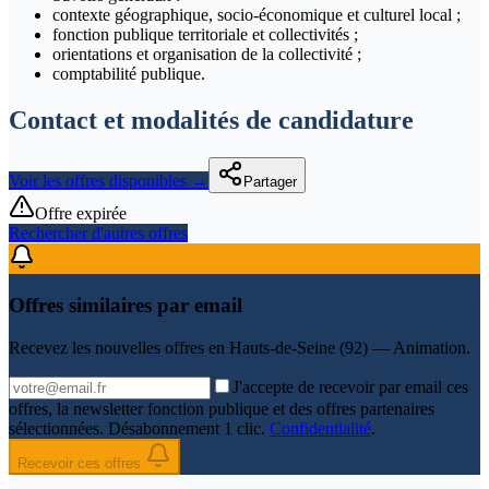
contexte géographique, socio-économique et culturel local ;
fonction publique territoriale et collectivités ;
orientations et organisation de la collectivité ;
comptabilité publique.
Contact et modalités de candidature
Voir les offres disponibles →
Partager
Offre expirée
Rechercher d'autres offres
Offres similaires par email
Recevez les nouvelles offres en
Hauts-de-Seine (92) — Animation
.
J'accepte de recevoir par email ces
offres, la newsletter fonction publique et des offres partenaires
sélectionnées. Désabonnement 1 clic.
Confidentialité
.
Recevoir ces offres