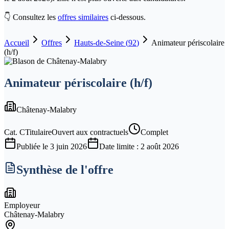
👇 Consultez les
offres similaires
ci-dessous.
Accueil
Offres
Hauts-de-Seine
(
92
)
Animateur périscolaire
(h/f)
Animateur périscolaire (h/f)
Châtenay-Malabry
Cat.
C
Titulaire
Ouvert aux contractuels
Complet
Publiée le
3 juin 2026
Date limite :
2 août 2026
Synthèse de l'offre
Employeur
Châtenay-Malabry