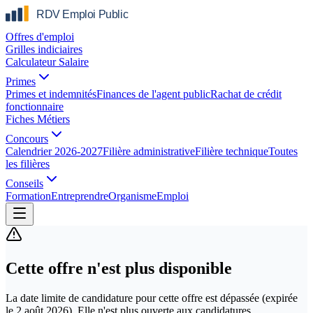
Offres d'emploi
Grilles indiciaires
Calculateur Salaire
Primes
Primes et indemnités
Finances de l'agent public
Rachat de crédit
fonctionnaire
Fiches Métiers
Concours
Calendrier 2026-2027
Filière administrative
Filière technique
Toutes
les filières
Conseils
Formation
Entreprendre
Organisme
Emploi
Cette offre n'est plus disponible
La date limite de candidature pour cette offre est dépassée
(expirée
le
2 août 2026
)
. Elle n'est plus ouverte aux candidatures.