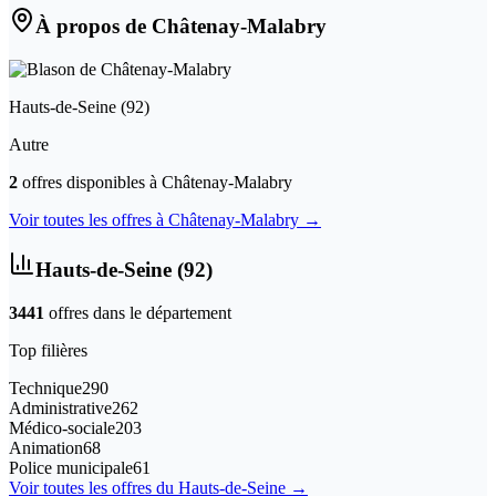
À propos de
Châtenay-Malabry
Hauts-de-Seine
(
92
)
Autre
2
offre
s
disponible
s
à
Châtenay-Malabry
Voir toutes les offres à
Châtenay-Malabry
→
Hauts-de-Seine
(
92
)
3441
offre
s
dans le département
Top filières
Technique
290
Administrative
262
Médico-sociale
203
Animation
68
Police municipale
61
Voir toutes les offres du
Hauts-de-Seine
→