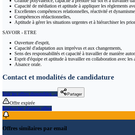
Grande polyvalence, capacité à prendre sur soi et à travailler d
Capacité de médiation et aptitude à appliquer les règlements av
Excellentes compétences relationnelles, réactivité et dynamisme
Compétences rédactionnelles,
Aptitude à gérer les situations urgentes et à hiérarchiser les prior
SAVOIR - ETRE
Ouverture d'esprit,
Capacité d'adaptation aux imprévus et aux changements,
Sens des responsabilités et capacité à travailler de manière aut
Esprit d'équipe et aptitude à travailler en collaboration avec les 
Aisance orale.
Contact et modalités de candidature
Voir les offres disponibles →
Partager
Offre expirée
Rechercher d'autres offres
Offres similaires par email