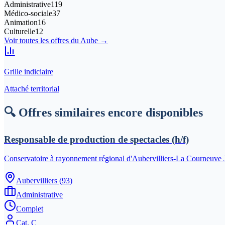
Administrative
119
Médico-sociale
37
Animation
16
Culturelle
12
Voir toutes les offres du
Aube
→
Grille indiciaire
Attaché territorial
🔍 Offres similaires encore disponibles
Responsable de production de spectacles (h/f)
Conservatoire à rayonnement régional d'Aubervilliers-La Courneuve 
Aubervilliers
(
93
)
Administrative
Complet
Cat.
C