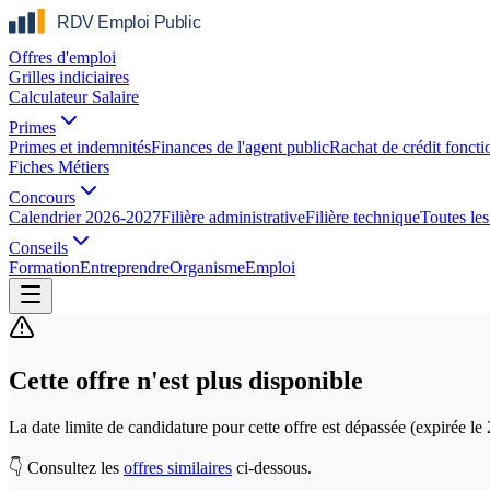
Offres d'emploi
Grilles indiciaires
Calculateur Salaire
Primes
Primes et indemnités
Finances de l'agent public
Rachat de crédit foncti
Fiches Métiers
Concours
Calendrier 2026-2027
Filière administrative
Filière technique
Toutes les 
Conseils
Formation
Entreprendre
Organisme
Emploi
Cette offre n'est plus disponible
La date limite de candidature pour cette offre est dépassée
(expirée le
👇 Consultez les
offres similaires
ci-dessous.