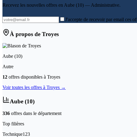
Recevez les nouvelles offres en
Aube (10) — Administrative
.
J'accepte de recevoir par email ces of
À propos de
Troyes
Aube
(
10
)
Autre
12
offre
s
disponible
s
à
Troyes
Voir toutes les offres à
Troyes
→
Aube
(
10
)
336
offre
s
dans le département
Top filières
Technique
123