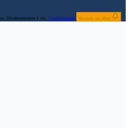
nnées. Désabonnement 1 clic.
Confidentialité
.
Recevoir ces offres