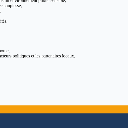
ans un environnement public sensible,
ec souplesse,
,
ités.
onome,
acteurs politiques et les partenaires locaux,