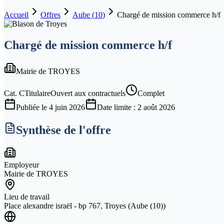
Accueil
Offres
Aube
(
10
)
Chargé de mission commerce h/f
Chargé de mission commerce h/f
Mairie de TROYES
Cat.
C
Titulaire
Ouvert aux contractuels
Complet
Publiée le
4 juin 2026
Date limite :
2 août 2026
Synthèse de l'offre
Employeur
Mairie de TROYES
Lieu de travail
Place alexandre israël - bp 767, Troyes (Aube (10))