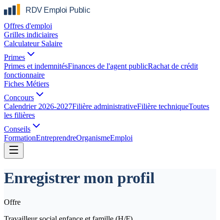
Offres d'emploi
Grilles indiciaires
Calculateur Salaire
Primes
Primes et indemnités
Finances de l'agent public
Rachat de crédit
fonctionnaire
Fiches Métiers
Concours
Calendrier 2026-2027
Filière administrative
Filière technique
Toutes
les filières
Conseils
Formation
Entreprendre
Organisme
Emploi
Enregistrer mon profil
Offre
Travailleur social enfance et famille (H/F)