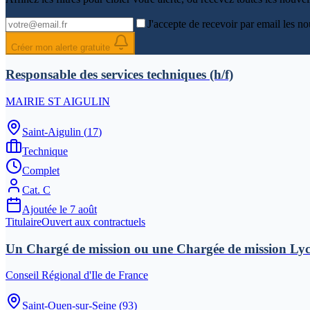
J'accepte de recevoir par email les no
Créer mon alerte gratuite
Responsable des services techniques (h/f)
MAIRIE ST AIGULIN
Saint-Aigulin
(
17
)
Technique
Complet
Cat.
C
Ajoutée le
7 août
Titulaire
Ouvert aux contractuels
Un Chargé de mission ou une Chargée de mission Lyc
Conseil Régional d'Ile de France
Saint-Ouen-sur-Seine
(
93
)