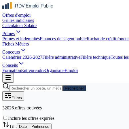
Offres d'emploi
Grilles indiciaires
Calculateur Salaire
Primes
Primes et indemnités
Finances de l'agent public
Rachat de crédit foncti
Fiches Métiers
Concours
Calendrier 2026-2027
Filière administrative
Filière technique
Toutes les 
Conseils
Formation
Entreprendre
Organisme
Emploi
Rechercher
Filtres
32026
offre
s
trouvée
s
Inclure les offres expirées
Tri :
Date
Pertinence