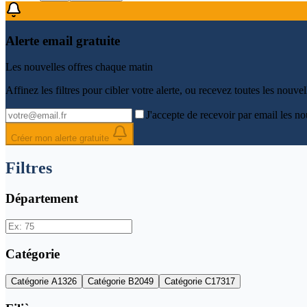
Alerte email gratuite
Les nouvelles offres chaque matin
Affinez les filtres pour cibler votre alerte, ou recevez
toutes les nouvel
J'accepte de recevoir par email les no
Créer mon alerte gratuite
Filtres
Département
Catégorie
Catégorie
A
1326
Catégorie
B
2049
Catégorie
C
17317