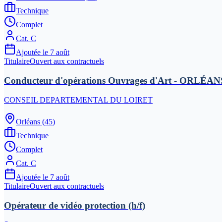
Technique
Complet
Cat.
C
Ajoutée le
7 août
Titulaire
Ouvert aux contractuels
Conducteur d'opérations Ouvrages d'Art - ORLÉANS 
CONSEIL DEPARTEMENTAL DU LOIRET
Orléans
(
45
)
Technique
Complet
Cat.
C
Ajoutée le
7 août
Titulaire
Ouvert aux contractuels
Opérateur de vidéo protection (h/f)