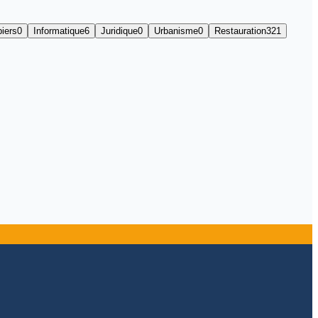
iers
0
Informatique
6
Juridique
0
Urbanisme
0
Restauration
321