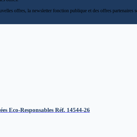
uvelles offres, la newsletter fonction publique et des offres partenaire
ées Eco-Responsables Réf. 14544-26