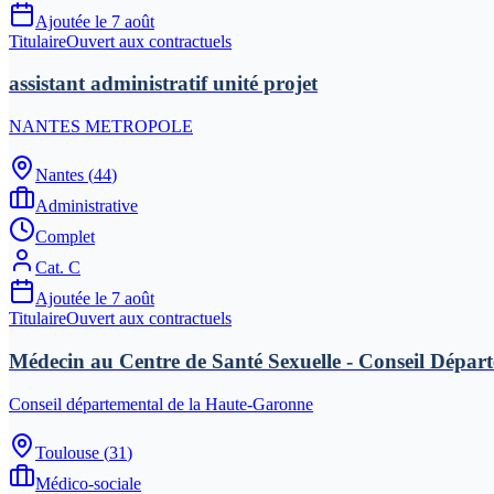
Ajoutée le
7 août
Titulaire
Ouvert aux contractuels
assistant administratif unité projet
NANTES METROPOLE
Nantes
(
44
)
Administrative
Complet
Cat.
C
Ajoutée le
7 août
Titulaire
Ouvert aux contractuels
Médecin au Centre de Santé Sexuelle - Conseil Dépar
Conseil départemental de la Haute-Garonne
Toulouse
(
31
)
Médico-sociale