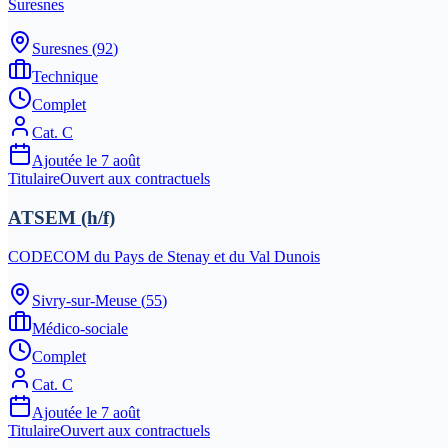
Suresnes
Suresnes
(
92
)
Technique
Complet
Cat.
C
Ajoutée le
7 août
Titulaire
Ouvert aux contractuels
ATSEM (h/f)
CODECOM du Pays de Stenay et du Val Dunois
Sivry-sur-Meuse
(
55
)
Médico-sociale
Complet
Cat.
C
Ajoutée le
7 août
Titulaire
Ouvert aux contractuels