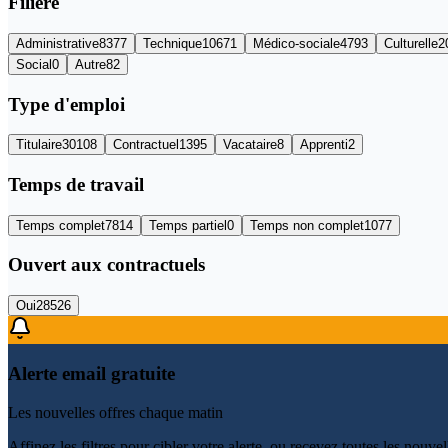
Filière
Administrative
8377
Technique
10671
Médico-sociale
4793
Culturelle
2
Social
0
Autre
82
Type d'emploi
Titulaire
30108
Contractuel
1395
Vacataire
8
Apprenti
2
Temps de travail
Temps complet
7814
Temps partiel
0
Temps non complet
1077
Ouvert aux contractuels
Oui
28526
Alerte email gratuite
Les nouvelles offres chaque matin
Affinez les filtres pour cibler votre alerte, ou recevez
toutes les nouvel