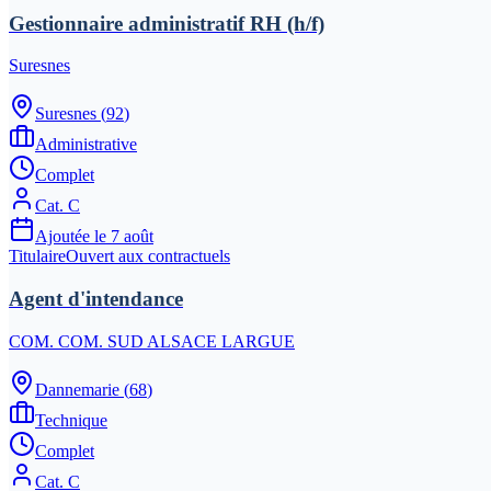
Gestionnaire administratif RH (h/f)
Suresnes
Suresnes
(
92
)
Administrative
Complet
Cat.
C
Ajoutée le
7 août
Titulaire
Ouvert aux contractuels
Agent d'intendance
COM. COM. SUD ALSACE LARGUE
Dannemarie
(
68
)
Technique
Complet
Cat.
C