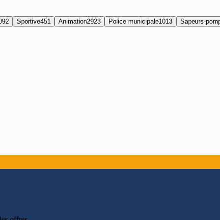
092
Sportive
451
Animation
2923
Police municipale
1013
Sapeurs-pomp
les offres
.