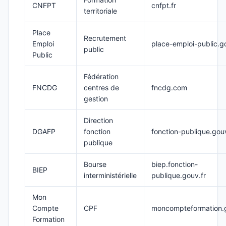
CNFPT
cnfpt.fr
territoriale
Place
Recrutement
Emploi
place-emploi-public.g
public
Public
Fédération
FNCDG
centres de
fncdg.com
gestion
Direction
DGAFP
fonction
fonction-publique.gouv
publique
Bourse
biep.fonction-
BIEP
interministérielle
publique.gouv.fr
Mon
Compte
CPF
moncompteformation.g
Formation