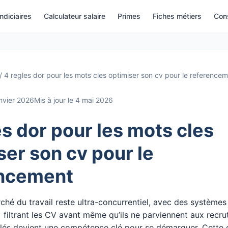
indiciaires
Calculateur salaire
Primes
Fiches métiers
Cons
/
4 regles dor pour les mots cles optimiser son cv pour le reference
nvier 2026
Mis à jour le 4 mai 2026
es dor pour les mots cles
ser son cv pour le
encement
ché du travail reste ultra-concurrentiel, avec des systèmes
 filtrant les CV avant même qu’ils ne parviennent aux recrut
clés devient une compétence clé pour se démarquer. Cette 