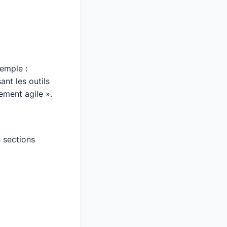
xemple :
ant les outils
ement agile ».
 sections