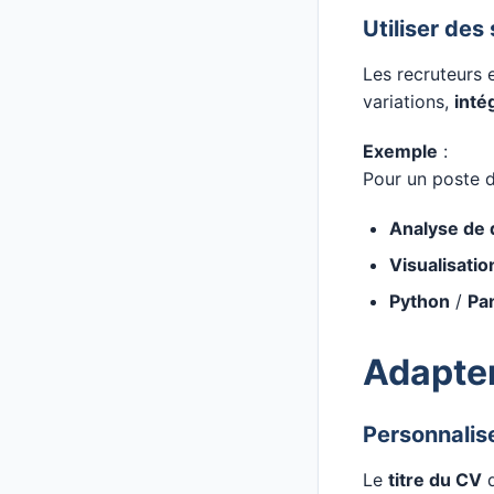
Utiliser des
Les recruteurs e
variations,
inté
Exemple
:
Pour un poste 
Analyse de
Visualisatio
Python
/
Pa
Adapter
Personnaliser
Le
titre du CV
d