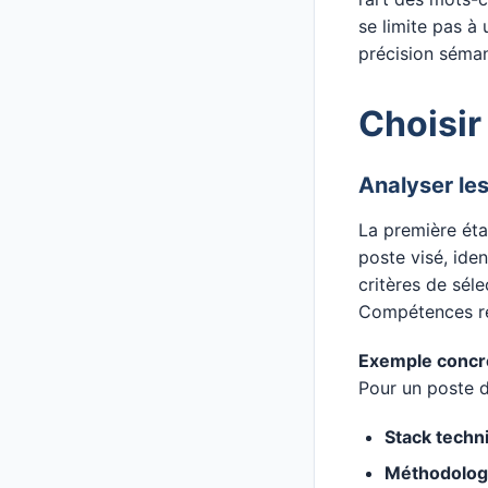
se limite pas à 
précision séman
Choisir
Analyser les
La première ét
poste visé, iden
critères de sél
Compétences req
Exemple concr
Pour un poste 
Stack techn
Méthodolog