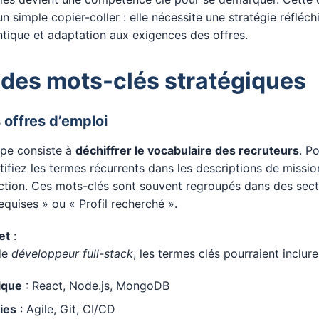
un simple copier-coller : elle nécessite une stratégie réfléchi
tique et adaptation aux exigences des offres.
 des mots-clés stratégiques
 offres d’emploi
ape consiste à
déchiffrer le vocabulaire des recruteurs
. P
tifiez les termes récurrents dans les descriptions de missio
ection. Ces mots-clés sont souvent regroupés dans des se
uises » ou « Profil recherché ».
et
:
de
développeur full-stack
, les termes clés pourraient inclure
ique
: React, Node.js, MongoDB
ies
: Agile, Git, CI/CD