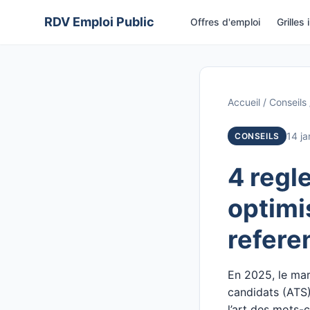
Aller
RDV Emploi Public
Offres d'emploi
Grilles 
au
contenu
Accueil
/
Conseils
14 ja
CONSEILS
4 regl
optimi
refer
En 2025, le mar
candidats (ATS)
l’art des mots-