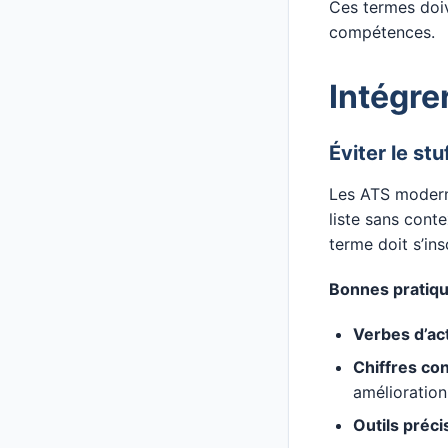
Ces termes doive
compétences.
Intégre
Éviter le st
Les ATS moderne
liste sans cont
terme doit s’in
Bonnes pratiq
Verbes d’ac
Chiffres co
amélioration 
Outils préci