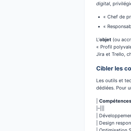
digital
, privilégi
« Chef de pr
« Responsabl
L’
objet
(ou accro
« Profil polyval
Jira et Trello,
Cibler les 
Les outils et t
dédiées. Pour 
|
Compétences
|–|||
| Développement
| Design respon
| Optimisation 