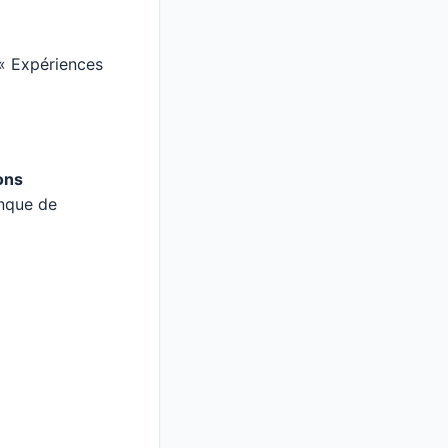
 « Expériences
ons
anque de