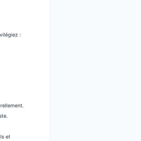
ivilégiez :
urellement.
ste.
ls et