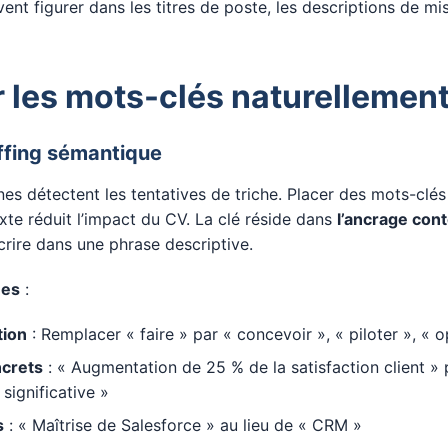
nt figurer dans les titres de poste, les descriptions de mis
r les mots-clés naturellemen
uffing sémantique
s détectent les tentatives de triche. Placer des mots-clés
exte réduit l’impact du CV. La clé réside dans
l’ancrage con
scrire dans une phrase descriptive.
ues
:
tion
: Remplacer « faire » par « concevoir », « piloter », « o
ncrets
: « Augmentation de 25 % de la satisfaction client » 
significative »
s
: « Maîtrise de Salesforce » au lieu de « CRM »