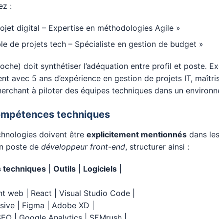
ez :
ojet digital – Expertise en méthodologies Agile »
e de projets tech – Spécialiste en gestion de budget »
che) doit synthétiser l’adéquation entre profil et poste. E
ent avec 5 ans d’expérience en gestion de projets IT, maîtris
 cherchant à piloter des équipes techniques dans un environn
compétences techniques
echnologies doivent être
explicitement mentionnés
dans les
un poste de
développeur front-end
, structurer ainsi :
 techniques
|
Outils
|
Logiciels
|
 web | React | Visual Studio Code |
sive | Figma | Adobe XD |
SEO | Google Analytics | SEMrush |