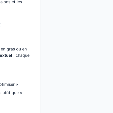
sions et les
t
 en gras ou en
textuel
: chaque
ptimiser »
plutôt que «