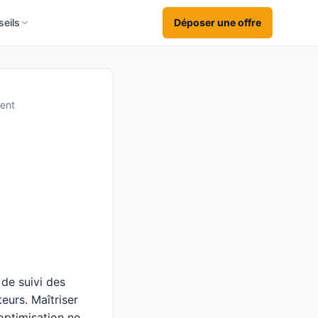
eils
Déposer une offre
ment
 de suivi des
eurs. Maîtriser
optimisation ne