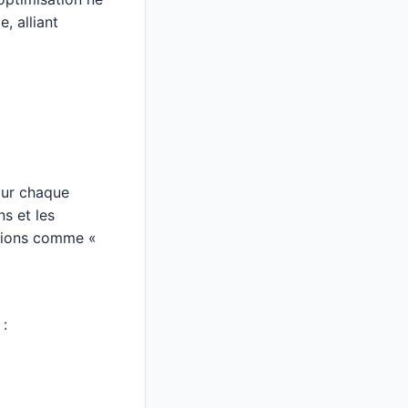
e, alliant
our chaque
ns et les
ctions comme «
 :