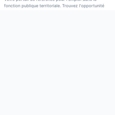
fonction publique territoriale. Trouvez l'opportunité
qui vous correspond parmi des milliers d'offres mises
à jour quotidiennement.
NOS SERVICES
Offres d'emploi
Grilles indiciaires
Calculateur de salaire
Primes et indemnités
Fiches métiers