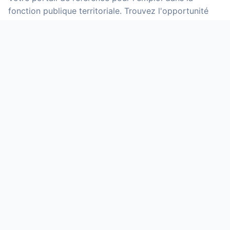
fonction publique territoriale. Trouvez l'opportunité
qui vous correspond parmi des milliers d'offres mises
à jour quotidiennement.
NOS SERVICES
Offres d'emploi
Grilles indiciaires
Calculateur de salaire
Primes et indemnités
Fiches métiers