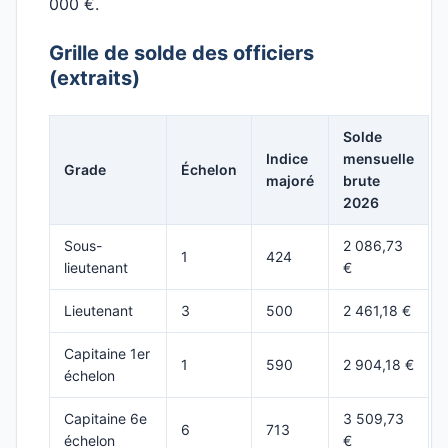
000 €.
Grille de solde des officiers
(extraits)
Solde
Indice
mensuelle
Grade
Échelon
majoré
brute
2026
Sous-
2 086,73
1
424
lieutenant
€
Lieutenant
3
500
2 461,18 €
Capitaine 1er
1
590
2 904,18 €
échelon
Capitaine 6e
3 509,73
6
713
échelon
€