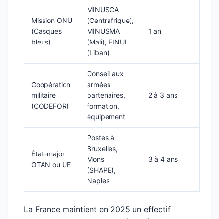
MINUSCA
Mission ONU
(Centrafrique),
(Casques
MINUSMA
1 an
bleus)
(Mali), FINUL
(Liban)
Conseil aux
Coopération
armées
militaire
partenaires,
2 à 3 ans
(CODEFOR)
formation,
équipement
Postes à
Bruxelles,
État-major
Mons
3 à 4 ans
OTAN ou UE
(SHAPE),
Naples
La France maintient en 2025 un effectif