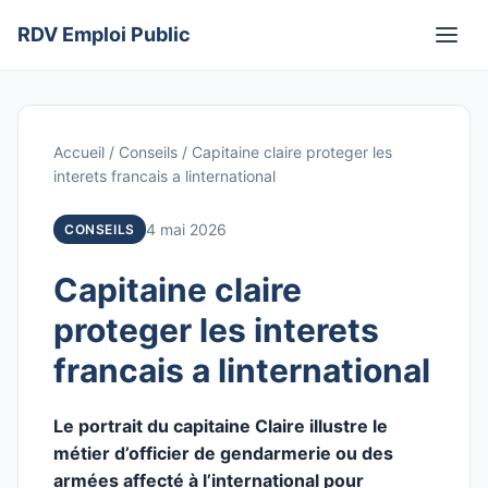
Aller
RDV Emploi Public
au
Men
contenu
Accueil
/
Conseils
/
Capitaine claire proteger les
interets francais a linternational
4 mai 2026
CONSEILS
Capitaine claire
proteger les interets
francais a linternational
Le portrait du capitaine Claire illustre le
métier d’officier de gendarmerie ou des
armées affecté à l’international pour