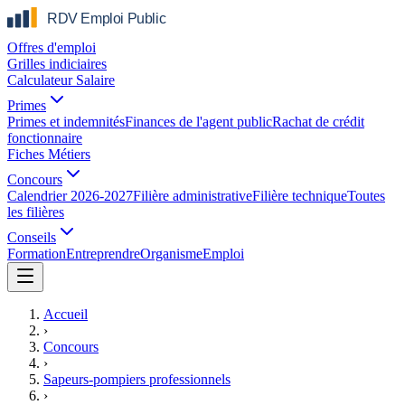
Offres d'emploi
Grilles indiciaires
Calculateur Salaire
Primes
Primes et indemnités
Finances de l'agent public
Rachat de crédit
fonctionnaire
Fiches Métiers
Concours
Calendrier 2026-2027
Filière administrative
Filière technique
Toutes
les filières
Conseils
Formation
Entreprendre
Organisme
Emploi
Accueil
›
Concours
›
Sapeurs-pompiers professionnels
›