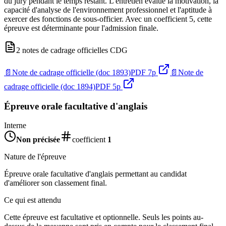
du jury pendant le temps restant. L'entretien évalue la motivation, la
capacité d'analyse de l'environnement professionnel et l'aptitude à
exercer des fonctions de sous-officier. Avec un coefficient 5, cette
épreuve est déterminante pour l'admission finale.
2 notes de cadrage officielles CDG
📄
Note de cadrage officielle (doc 1893)
PDF
7
p
📄
Note de
cadrage officielle (doc 1894)
PDF
5
p
Épreuve orale facultative d'anglais
Interne
Non précisée
coefficient
1
Nature de l'épreuve
Épreuve orale facultative d'anglais permettant au candidat
d'améliorer son classement final.
Ce qui est attendu
Cette épreuve est facultative et optionnelle. Seuls les points au-