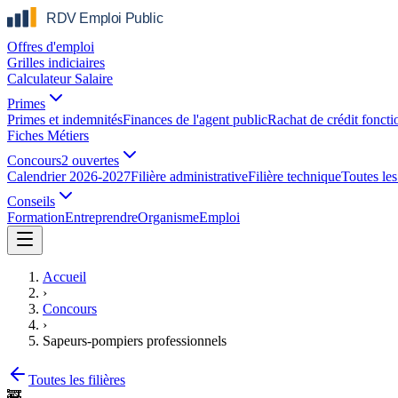
Offres d'emploi
Grilles indiciaires
Calculateur Salaire
Primes
Primes et indemnités
Finances de l'agent public
Rachat de crédit foncti
Fiches Métiers
Concours
2 ouvertes
Calendrier 2026-2027
Filière administrative
Filière technique
Toutes les 
Conseils
Formation
Entreprendre
Organisme
Emploi
Accueil
›
Concours
›
Sapeurs-pompiers professionnels
Toutes les filières
🚒