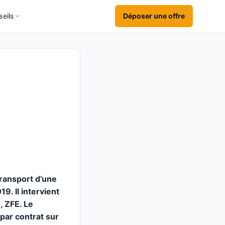
eils
Déposer une offre
transport d’une
9. Il intervient
, ZFE. Le
 par contrat sur