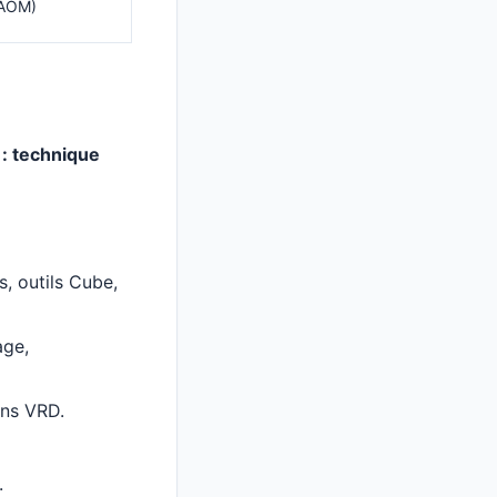
 (AOM)
 : technique
, outils Cube,
age,
ans VRD.
.