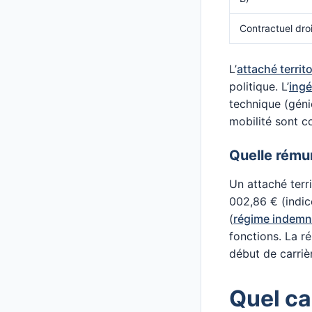
Contractuel droi
L’
attaché territo
politique. L’
ingé
technique (géni
mobilité sont 
Quelle rému
Un attaché terr
002,86 € (indic
(
régime indemni
fonctions. La r
début de carriè
Quel ca