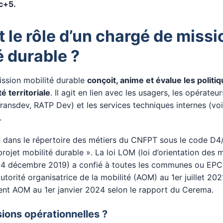
ac+5.
t le rôle d’un chargé de missi
é durable ?
ission mobilité durable
conçoit, anime et évalue les politi
té territoriale
. Il agit en lien avec les usagers, les opérateu
Transdev, RATP Dev) et les services techniques internes (voi
.
e dans le répertoire des métiers du CNFPT sous le code D
ojet mobilité durable ». La loi LOM (loi d’orientation des m
4 décembre 2019) a confié à toutes les communes ou EPCI
torité organisatrice de la mobilité (AOM) au 1er juillet 202
nt AOM au 1er janvier 2024 selon le rapport du Cerema.
ions opérationnelles ?