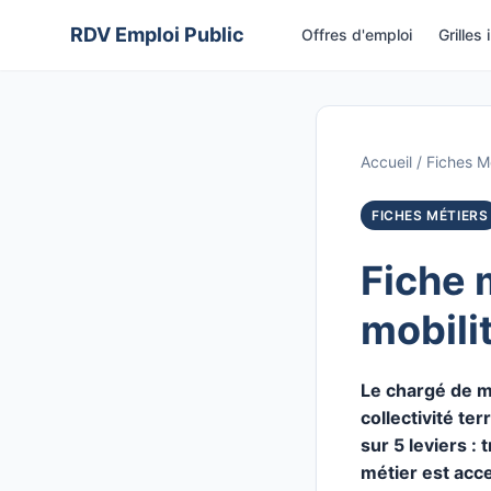
Aller
RDV Emploi Public
Offres d'emploi
Grilles 
au
contenu
Accueil
/
Fiches M
FICHES MÉTIERS
Fiche 
mobili
Le chargé de mi
collectivité te
sur 5 leviers :
métier est acce