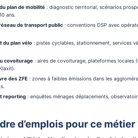
du plan de mobilité
: diagnostic territorial, scénarios prospe
10 ans.
réseau de transport public
: conventions DSP avec opérateu
 du plan vélo
: pistes cyclables, stationnement, services vé
u covoiturage
: aires de covoiturage, plateformes locales (
Klaxit).
vre des ZFE
: zones à faibles émissions dans les agglomér
s.
t reporting
: enquêtes ménages déplacements, observatoir
dre d’emplois pour ce métier