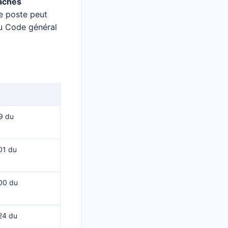
tachés
 poste peut
du Code général
9 du
01 du
00 du
24 du