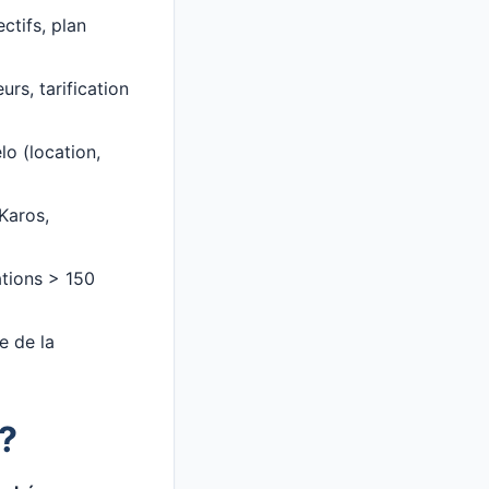
ctifs, plan
rs, tarification
lo (location,
Karos,
ations > 150
e de la
 ?