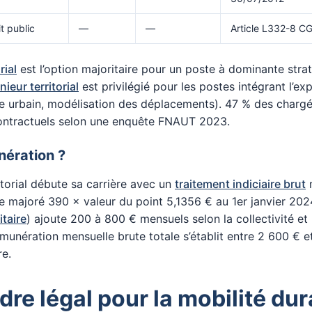
t public
—
—
Article L332-8 C
rial
est l’option majoritaire pour un poste à dominante stra
nieur territorial
est privilégié pour les postes intégrant l’ex
e urbain, modélisation des déplacements). 47 % des charg
contractuels selon une enquête FNAUT 2023.
nération ?
itorial débute sa carrière avec un
traitement indiciaire brut
m
e majoré 390 × valeur du point 5,1356 € au 1er janvier 202
taire
) ajoute 200 à 800 € mensuels selon la collectivité et
émunération mensuelle brute totale s’établit entre 2 600 € 
re.
dre légal pour la mobilité dur