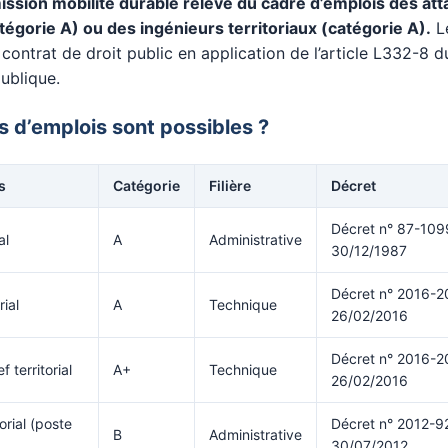
ission mobilité durable relève du cadre d’emplois des at
atégorie A) ou des ingénieurs territoriaux (catégorie A).
Le
 contrat de droit public en application de l’article L332-8 
publique.
s d’emplois sont possibles ?
s
Catégorie
Filière
Décret
Décret n° 87-109
al
A
Administrative
30/12/1987
Décret n° 2016-2
rial
A
Technique
26/02/2016
Décret n° 2016-2
 territorial
A+
Technique
26/02/2016
orial (poste
Décret n° 2012-9
B
Administrative
30/07/2012