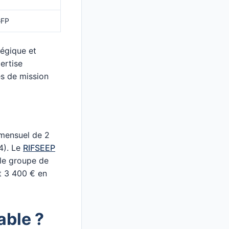
GFP
tégique et
pertise
és de mission
ensuel de 2
4). Le
RIFSEEP
 le groupe de
et 3 400 € en
able ?