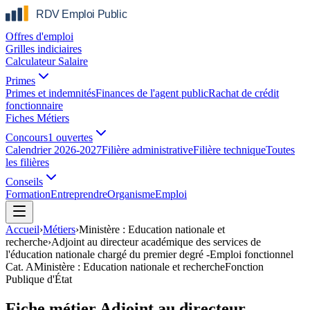
Offres d'emploi
Grilles indiciaires
Calculateur Salaire
Primes
Primes et indemnités
Finances de l'agent public
Rachat de crédit
fonctionnaire
Fiches Métiers
Concours
1 ouvertes
Calendrier 2026-2027
Filière administrative
Filière technique
Toutes
les filières
Conseils
Formation
Entreprendre
Organisme
Emploi
Accueil
›
Métiers
›
Ministère : Education nationale et
recherche
›
Adjoint au directeur académique des services de
l'éducation nationale chargé du premier degré -Emploi fonctionnel
Cat.
A
Ministère : Education nationale et recherche
Fonction
Publique d'État
Fiche métier Adjoint au directeur