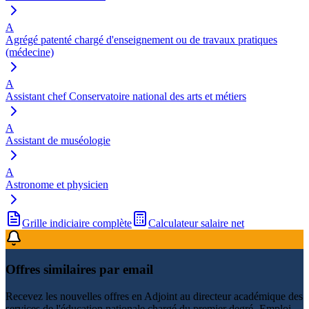
A
Agrégé patenté chargé d'enseignement ou de travaux pratiques
(médecine)
A
Assistant chef Conservatoire national des arts et métiers
A
Assistant de muséologie
A
Astronome et physicien
Grille indiciaire complète
Calculateur salaire net
Offres similaires par email
Recevez les nouvelles offres en
Adjoint au directeur académique des
services de l'éducation nationale chargé du premier degré -Emploi