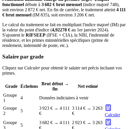
fonctionnel
débute à
3 682 € brut mensuel
(indice majoré 748),
soit environ 2 872 € net. En fin de carrière, le traitement atteint
4 111
€ brut mensuel
(IM 835), soit environ 3 206 € net.
Le calcul du traitement se fait en multipliant l'indice majoré (IM) par
la valeur du point d'indice (
4,92278 €
au 1er janvier 2024).
S'ajoutent le
RIFSEEP
(IFSE + CIA), la NBI, l'indemnité de
résidence, et les primes ministérielles spécifiques (prime de
rendement, indemnité de poste, etc.).
Salaire par grade
Cliquez sur
Calculer
pour obtenir le salaire net précis incluant vos
primes.
Brut début →
Grade
Échelons
Net estimé
fin
Groupe
4
Données indiciaires à venir
1
Groupe
3 923 €
→
4 111
3 114 €
→
3 263
5
2
€
€
Calculer
Groupe
3 682 €
→
4 111
2 923 €
→
3 263
5
3
€
€