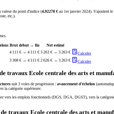
a valeur du point d'indice (
4,92278 €
au 1er janvier 2024). S'ajoutent le
te, etc.).
imes.
elons
Brut début → fin
Net estimé
4 111 €
→
4 111 €
3 263 €
→
3 263 €
Calculer
3 308 €
→
4 111 €
2 626 €
→
3 263 €
Calculer
de travaux Ecole centrale des arts et manuf
ctures
suit 3 voies de progression :
avancement d'échelon
(automatiqu
rs la catégorie supérieure.
uer vers les emplois fonctionnels (DGS, DGA, DGST), vers la catégorie 
 de travaux Ecole centrale des arts et manu