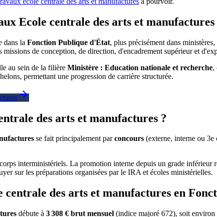
travaux ecole centrale des arts et manufactures
à pourvoir.
vaux Ecole centrale des arts et manufactures
e dans la
Fonction Publique d'État
, plus précisément dans ministères, 
s missions de conception, de direction, d'encadrement supérieur et d'expe
le au sein de la filière
Ministère : Education nationale et recherche
,
elons, permettant une progression de carrière structurée.
ctures
ntrale des arts et manufactures ?
anufactures
se fait principalement par
concours
(externe, interne ou 3e
orps interministériels. La promotion interne depuis un grade inférieur 
uyer sur les préparations organisées par le IRA et écoles ministérielles.
 centrale des arts et manufactures en Fonct
tures
débute à
3 308 € brut mensuel
(indice majoré 672), soit environ 2