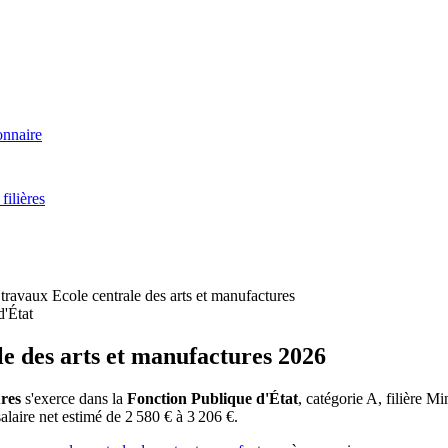
onnaire
filières
travaux Ecole centrale des arts et manufactures
d'État
le des arts et manufactures 2026
ures
s'exerce dans la
Fonction Publique d'État
, catégorie A, filière M
 salaire net estimé de 2 580 € à 3 206 €.