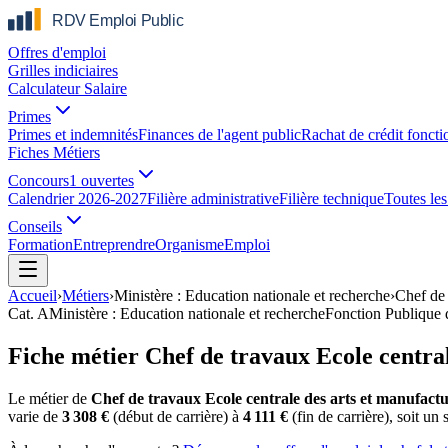
Offres d'emploi
Grilles indiciaires
Calculateur Salaire
Primes
Primes et indemnités
Finances de l'agent public
Rachat de crédit foncti
Fiches Métiers
Concours
1 ouvertes
Calendrier 2026-2027
Filière administrative
Filière technique
Toutes les 
Conseils
Formation
Entreprendre
Organisme
Emploi
Accueil
›
Métiers
›
Ministère : Education nationale et recherche
›
Chef de 
Cat.
A
Ministère : Education nationale et recherche
Fonction Publique 
Fiche métier Chef de travaux Ecole centra
Le métier de
Chef de travaux Ecole centrale des arts et manufact
varie de
3 308 €
(début de carrière) à
4 111 €
(fin de carrière), soit un