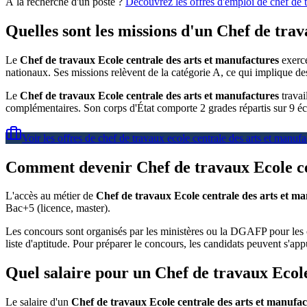
À la recherche d'un poste ?
Découvrez les offres d'emploi de
chef de 
Quelles sont les missions d'un Chef de tra
Le
Chef de travaux Ecole centrale des arts et manufactures
exerc
nationaux. Ses missions relèvent de la catégorie A, ce qui implique de
Le
Chef de travaux Ecole centrale des arts et manufactures
travail
complémentaires. Son corps d'État comporte 2 grades répartis sur 9 éch
Voir les offres de
chef de travaux ecole centrale des arts et manufa
Comment devenir Chef de travaux Ecole ce
L'accès au métier de
Chef de travaux Ecole centrale des arts et m
Bac+5 (licence, master).
Les concours sont organisés par les ministères ou la DGAFP pour les c
liste d'aptitude. Pour préparer le concours, les candidats peuvent s'app
Quel salaire pour un Chef de travaux Ecole
Le salaire d'un
Chef de travaux Ecole centrale des arts et manufac