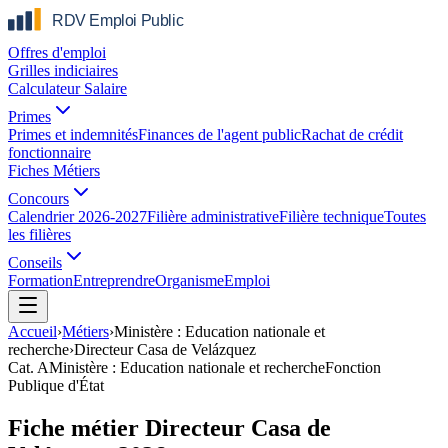
Offres d'emploi
Grilles indiciaires
Calculateur Salaire
Primes
Primes et indemnités
Finances de l'agent public
Rachat de crédit
fonctionnaire
Fiches Métiers
Concours
Calendrier 2026-2027
Filière administrative
Filière technique
Toutes
les filières
Conseils
Formation
Entreprendre
Organisme
Emploi
Accueil
›
Métiers
›
Ministère : Education nationale et
recherche
›
Directeur Casa de Velázquez
Cat.
A
Ministère : Education nationale et recherche
Fonction
Publique d'État
Fiche métier Directeur Casa de