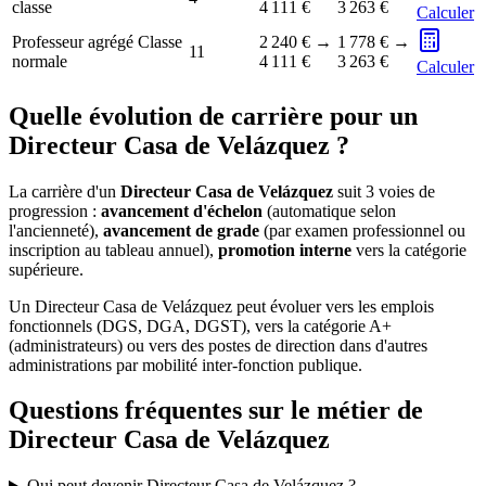
classe
4 111 €
3 263 €
Calculer
Professeur agrégé Classe
2 240 €
→
1 778 €
→
11
normale
4 111 €
3 263 €
Calculer
Quelle évolution de carrière pour un
Directeur Casa de Velázquez ?
La carrière d'un
Directeur Casa de Velázquez
suit 3 voies de
progression :
avancement d'échelon
(automatique selon
l'ancienneté),
avancement de grade
(par examen professionnel ou
inscription au tableau annuel),
promotion interne
vers la catégorie
supérieure.
Un Directeur Casa de Velázquez peut évoluer vers les emplois
fonctionnels (DGS, DGA, DGST), vers la catégorie A+
(administrateurs) ou vers des postes de direction dans d'autres
administrations par mobilité inter-fonction publique.
Questions fréquentes sur le métier de
Directeur Casa de Velázquez
Qui peut devenir Directeur Casa de Velázquez ?