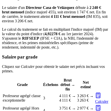
Le salaire d'un
Directeur Casa de Velázquez
débute à
2 240 €
brut mensuel
(indice majoré 455), soit environ 1 747 € net. En fin
de carrière, le traitement atteint
4 111 € brut mensuel
(IM 835), soit
environ 3 206 € net.
Le calcul du traitement se fait en multipliant l'indice majoré (IM) par
la valeur du point d'indice (
4,92278 €
au 1er janvier 2024).
S'ajoutent le
RIFSEEP
(IFSE + CIA), la NBI, l'indemnité de
résidence, et les primes ministérielles spécifiques (prime de
rendement, indemnité de poste, etc.).
Salaire par grade
Cliquez sur
Calculer
pour obtenir le salaire net précis incluant vos
primes.
Brut
Net
Grade
Échelons
début →
estimé
fin
Professeur agrégé classe
4 111 €
→
3 263 €
→
3
exceptionnelle
4 111 €
3 263 €
Calculer
Professeur agrégé Hors
3 751 €
→
2 977 €
→
4