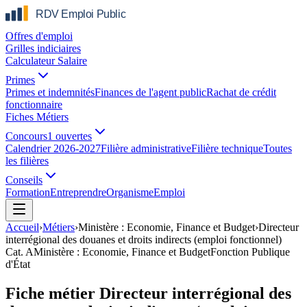
Offres d'emploi
Grilles indiciaires
Calculateur Salaire
Primes
Primes et indemnités
Finances de l'agent public
Rachat de crédit
fonctionnaire
Fiches Métiers
Concours
1 ouvertes
Calendrier 2026-2027
Filière administrative
Filière technique
Toutes
les filières
Conseils
Formation
Entreprendre
Organisme
Emploi
Accueil
›
Métiers
›
Ministère : Economie, Finance et Budget
›
Directeur
interrégional des douanes et droits indirects (emploi fonctionnel)
Cat.
A
Ministère : Economie, Finance et Budget
Fonction Publique
d'État
Fiche métier Directeur interrégional des