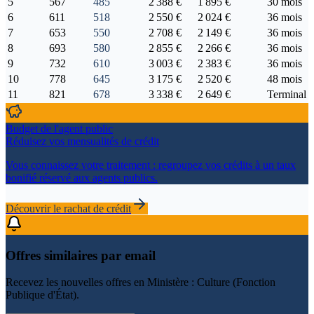
5
567
485
2 388 €
1 895 €
30 mois
6
611
518
2 550 €
2 024 €
36 mois
7
653
550
2 708 €
2 149 €
36 mois
8
693
580
2 855 €
2 266 €
36 mois
9
732
610
3 003 €
2 383 €
36 mois
10
778
645
3 175 €
2 520 €
48 mois
11
821
678
3 338 €
2 649 €
Terminal
Budget de l'agent public
Réduisez vos mensualités de crédit
Vous connaissez votre traitement : regroupez vos crédits à un taux
bonifié réservé aux agents publics.
Découvrir le rachat de crédit
Offres similaires par email
Recevez les nouvelles offres en
Ministère : Culture (Fonction
Publique d'État)
.