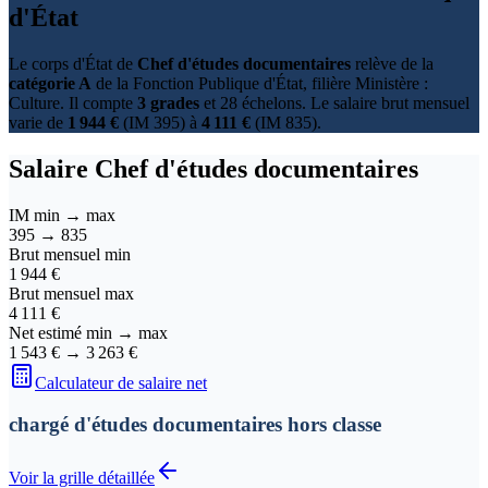
d'État
Le corps d'État de
Chef d'études documentaires
relève de la
catégorie A
de la Fonction Publique d'État, filière Ministère :
Culture. Il compte
3 grades
et 28 échelons. Le salaire brut mensuel
varie de
1 944 €
(IM 395) à
4 111 €
(IM 835).
Salaire
Chef d'études documentaires
IM min → max
395
→
835
Brut mensuel min
1 944 €
Brut mensuel max
4 111 €
Net estimé min → max
1 543 €
→
3 263 €
Calculateur de salaire net
chargé d'études documentaires hors classe
Voir la grille détaillée