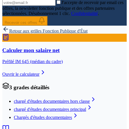
J'accepte de recevoir par email ces
offres, la newsletter fonction publique et des offres partenaires
sélectionnées. Désabonnement 1 clic.
Confidentialité
.
Recevoir ces offres
Retour aux grilles
Fonction Publique d'État
Calculer mon salaire net
Préfilé IM
645
(médian du cadre)
Ouvrir le calculateur
3
grade
s
détaillé
s
chargé d'études documentaires hors classe
chargé d'études documentaires principal
Chargés d'études documentaires