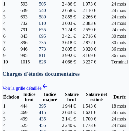
1
593
505
2 486 €
1 973 €
24 mois
2
639
540
2 658 €
2 110 €
24 mois
3
693
580
2 855 €
2 266 €
24 mois
4
732
610
3 003 €
2 383 €
24 mois
5
791
655
3 224 €
2 559 €
24 mois
6
843
695
3 421 €
2 716 €
30 mois
7
896
735
3 618 €
2 872 €
30 mois
8
946
773
3 805 €
3 020 €
36 mois
9
995
811
3 992 €
3 169 €
36 mois
10
1015
826
4 066 €
3 227 €
Terminal
Chargés d'études documentaires
Voir la grille détaillée
Indice
Indice
Salaire
Salaire net
Échelon
Durée
brut
majoré
brut
estimé
1
444
395
1 944 €
1 543 €
18 mois
2
469
415
2 043 €
1 621 €
24 mois
3
499
435
2 141 €
1 700 €
24 mois
4
525
455
2 240 €
1 778 €
24 mois