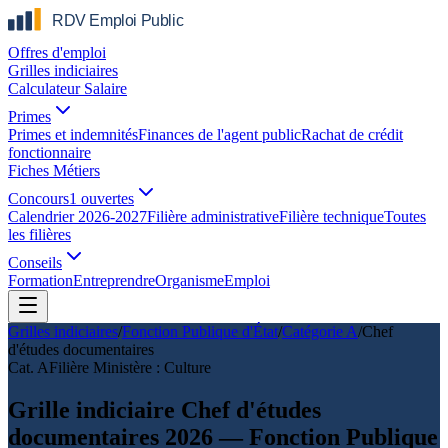
Offres d'emploi
Grilles indiciaires
Calculateur Salaire
Primes
Primes et indemnités
Finances de l'agent public
Rachat de crédit
fonctionnaire
Fiches Métiers
Concours
1 ouvertes
Calendrier 2026-2027
Filière administrative
Filière technique
Toutes
les filières
Conseils
Formation
Entreprendre
Organisme
Emploi
Grilles indiciaires
/
Fonction Publique d'État
/
Catégorie
A
/
Chef
d'études documentaires
Cat.
A
Filière
Ministère : Culture
Grille indiciaire Chef d'études
documentaires 2026 — Fonction Publique