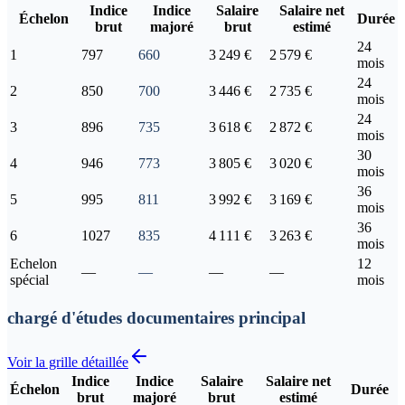
Indice
Indice
Salaire
Salaire net
Échelon
Durée
brut
majoré
brut
estimé
24
1
797
660
3 249 €
2 579 €
mois
24
2
850
700
3 446 €
2 735 €
mois
24
3
896
735
3 618 €
2 872 €
mois
30
4
946
773
3 805 €
3 020 €
mois
36
5
995
811
3 992 €
3 169 €
mois
36
6
1027
835
4 111 €
3 263 €
mois
Echelon
12
—
—
—
—
spécial
mois
chargé d'études documentaires principal
Voir la grille détaillée
Indice
Indice
Salaire
Salaire net
Échelon
Durée
brut
majoré
brut
estimé