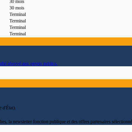
30 mois
30 mois
Terminal
Terminal
Terminal
Terminal
ifié réservé aux agents publics.
 d'État)
.
fres, la newsletter fonction publique et des offres partenaires sélectio