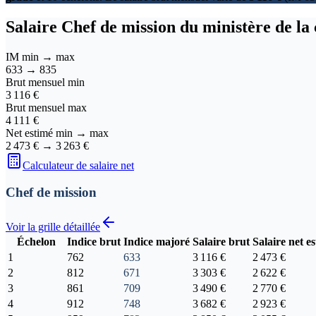
Salaire
Chef de mission du ministère de la
IM min → max
633
→
835
Brut mensuel min
3 116 €
Brut mensuel max
4 111 €
Net estimé min → max
2 473 €
→
3 263 €
Calculateur de salaire net
Chef de mission
Voir la grille détaillée
Échelon
Indice brut
Indice majoré
Salaire brut
Salaire net e
1
762
633
3 116 €
2 473 €
2
812
671
3 303 €
2 622 €
3
861
709
3 490 €
2 770 €
4
912
748
3 682 €
2 923 €