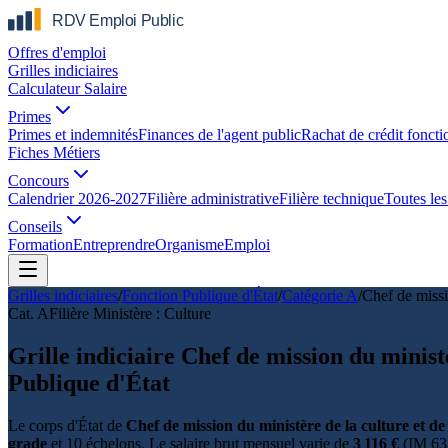
Offres d'emploi
Grilles indiciaires
Calculateur Salaire
Primes
Primes et indemnités
Finances de l'agent public
Rachat de crédit foncti
Fiches Métiers
Concours
Calendrier 2026-2027
Filière administrative
Filière technique
Toutes les 
Conseils
Formation
Entreprendre
Organisme
Emploi
Grilles indiciaires
/
Fonction Publique d'État
/
Catégorie
A
/
Chef de missi
Cat.
A
Filière
Ministère : Culture
Grille indiciaire Chef de mission du minis
Publique d'État
Le corps d'État de
Chef de mission du ministère de la culture et d
grade
et 10 échelons. Le salaire brut mensuel varie de
3 116 €
(IM 63