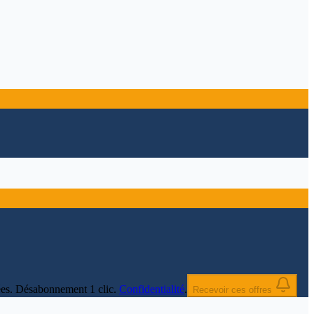
nnées. Désabonnement 1 clic.
Confidentialité
.
Recevoir ces offres