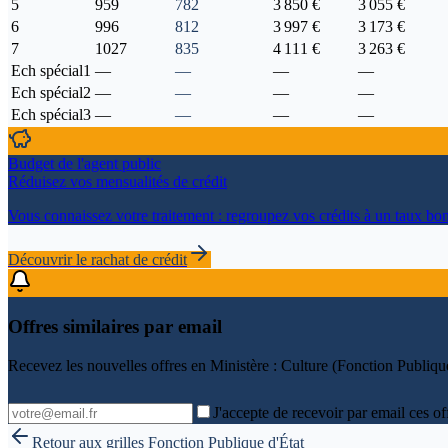
5
959
782
3 850 €
3 055 €
6
996
812
3 997 €
3 173 €
7
1027
835
4 111 €
3 263 €
Ech spécial1
—
—
—
—
Ech spécial2
—
—
—
—
Ech spécial3
—
—
—
—
Budget de l'agent public
Réduisez vos mensualités de crédit
Vous connaissez votre traitement : regroupez vos crédits à un taux bon
Découvrir le rachat de crédit
Offres similaires par email
Recevez les nouvelles offres en
Ministère : Culture (Fonction Publique
J'accepte de recevoir par email ces of
Retour aux grilles
Fonction Publique d'État