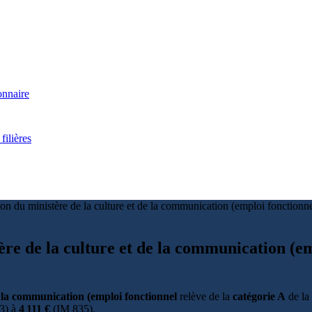
onnaire
filières
on du ministère de la culture et de la communication (emploi fonctionn
tère de la culture et de la communication (
e la communication (emploi fonctionnel
relève de la
catégorie A
de la 
3) à
4 111 €
(IM 835).