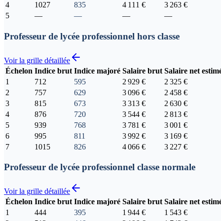
4
1027
835
4 111 €
3 263 €
5
—
—
—
—
Professeur de lycée professionnel hors classe
Voir la grille détaillée
Échelon
Indice brut
Indice majoré
Salaire brut
Salaire net estim
1
712
595
2 929 €
2 325 €
2
757
629
3 096 €
2 458 €
3
815
673
3 313 €
2 630 €
4
876
720
3 544 €
2 813 €
5
939
768
3 781 €
3 001 €
6
995
811
3 992 €
3 169 €
7
1015
826
4 066 €
3 227 €
Professeur de lycée professionnel classe normale
Voir la grille détaillée
Échelon
Indice brut
Indice majoré
Salaire brut
Salaire net estim
1
444
395
1 944 €
1 543 €