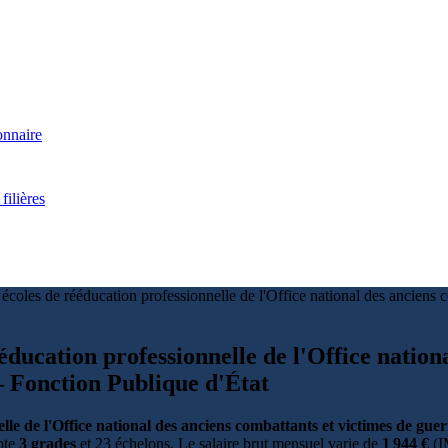
onnaire
filières
 écoles de rééducation professionnelle de l'Office national des ancien
ééducation professionnelle de l'Office nation
 Fonction Publique d'État
elle de l'Office national des anciens combattants et victimes de g
mpte
3 grades
et 23 échelons. Le salaire brut mensuel varie de
1 944 €
(I