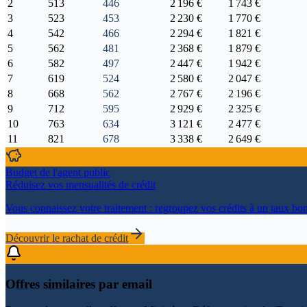
2
513
446
2 196 €
1 743 €
3
523
453
2 230 €
1 770 €
4
542
466
2 294 €
1 821 €
5
562
481
2 368 €
1 879 €
6
582
497
2 447 €
1 942 €
7
619
524
2 580 €
2 047 €
8
668
562
2 767 €
2 196 €
9
712
595
2 929 €
2 325 €
10
763
634
3 121 €
2 477 €
11
821
678
3 338 €
2 649 €
Budget de l'agent public
Réduisez vos mensualités de crédit
Vous connaissez votre traitement : regroupez vos crédits à un taux bon
Découvrir le rachat de crédit
Offres similaires par email