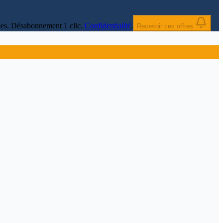
nnées. Désabonnement 1 clic.
Confidentialité
.
Recevoir ces offres