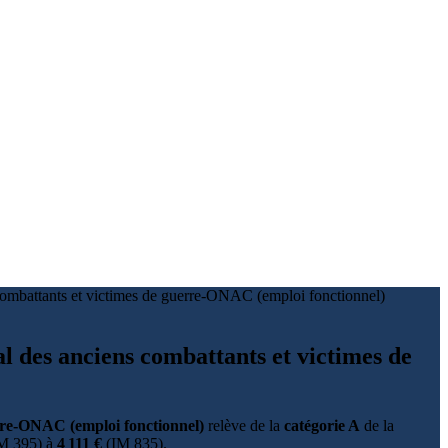
s combattants et victimes de guerre-ONAC (emploi fonctionnel)
al des anciens combattants et victimes de
uerre-ONAC (emploi fonctionnel)
relève de la
catégorie A
de la
M 395) à
4 111 €
(IM 835).