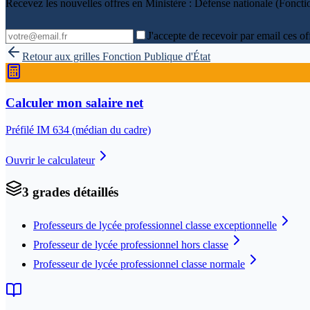
Recevez les nouvelles offres en
Ministère : Défense nationale (Foncti
J'accepte de recevoir par email ces of
Retour aux grilles
Fonction Publique d'État
Calculer mon salaire net
Préfilé IM
634
(médian du cadre)
Ouvrir le calculateur
3
grade
s
détaillé
s
Professeurs de lycée professionnel classe exceptionnelle
Professeur de lycée professionnel hors classe
Professeur de lycée professionnel classe normale