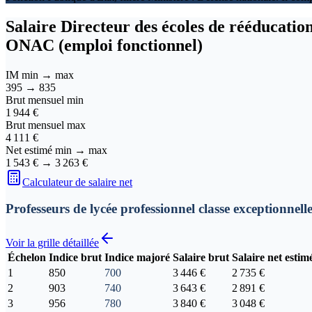
Salaire
Directeur des écoles de rééducation
ONAC (emploi fonctionnel)
IM min → max
395
→
835
Brut mensuel min
1 944 €
Brut mensuel max
4 111 €
Net estimé min → max
1 543 €
→
3 263 €
Calculateur de salaire net
Professeurs de lycée professionnel classe exceptionnell
Voir la grille détaillée
Échelon
Indice brut
Indice majoré
Salaire brut
Salaire net estim
1
850
700
3 446 €
2 735 €
2
903
740
3 643 €
2 891 €
3
956
780
3 840 €
3 048 €