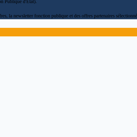
on Publique d'État)
.
fres, la newsletter fonction publique et des offres partenaires sélectio