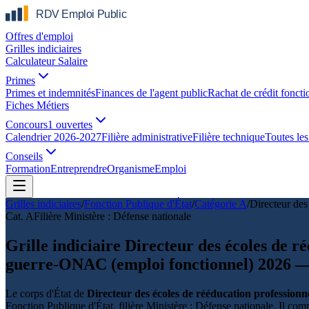
Offres d'emploi
Grilles indiciaires
Calculateur Salaire
Primes
Primes et indemnités
Finances de l'agent public
Rachat de crédit foncti
Fiches Métiers
Concours
1 ouvertes
Calendrier 2026-2027
Filière administrative
Filière technique
Toutes les 
Conseils
Formation
Entreprendre
Organisme
Emploi
Grilles indiciaires
/
Fonction Publique d'État
/
Catégorie
A
/
Directeur des
Cat.
A
Filière
Ministère : Défense nationale
Grille indiciaire Directeur des écoles de r
guerre-ONAC (emploi fonctionnel) 2026 —
Le corps d'État de
Directeur des écoles de rééducation professionn
Fonction Publique d'État, filière Ministère : Défense nationale. Il co