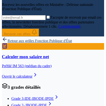
Recevez les nouvelles offres en
Ministère : Défense nationale
(Fonction Publique d'État)
.
J'accepte de recevoir par email ces
offres, la newsletter fonction publique et des offres partenaires
sélectionnées. Désabonnement 1 clic.
Confidentialité
.
Recevoir ces offres
Retour aux grilles
Fonction Publique d'État
Calculer mon salaire net
Préfilé IM
563
(médian du cadre)
Ouvrir le calculateur
3
grade
s
détaillé
s
Grade 3-IDE-IBODE-IPDE
Grade 2- IBODE-IPDE