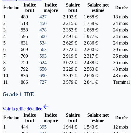
Indice
Indice
Salaire
Salaire net
Échelon
Durée
brut
majoré
brut
estimé
1
489
427
2 102 €
1 668 €
18 mois
2
518
450
2 215 €
1 758 €
24 mois
3
558
478
2 353 €
1 868 €
24 mois
4
595
506
2 491 €
1 977 €
24 mois
5
631
534
2 629 €
2 086 €
24 mois
6
669
563
2 772 €
2 200 €
30 mois
7
709
593
2 919 €
2 317 €
36 mois
8
750
624
3 072 €
2 438 €
36 mois
9
792
656
3 229 €
2 563 €
48 mois
10
836
690
3 397 €
2 696 €
48 mois
11
886
727
3 579 €
2 841 €
Terminal
Grade 1-IDE
Voir la grille détaillée
Indice
Indice
Salaire
Salaire net
Échelon
Durée
brut
majoré
brut
estimé
1
444
395
1 944 €
1 543 €
12 mois