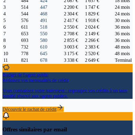
2
484
424
2 087 €
1 657 €
18 mois
3
514
447
2 200 €
1 747 €
24 mois
4
544
468
2 304 €
1 829 €
24 mois
5
576
491
2 417 €
1 918 €
30 mois
6
611
518
2 550 €
2 024 €
36 mois
7
653
550
2 708 €
2 149 €
36 mois
8
693
580
2 855 €
2 266 €
36 mois
9
732
610
3 003 €
2 383 €
48 mois
10
778
645
3 175 €
2 520 €
48 mois
11
821
678
3 338 €
2 649 €
Terminal
Budget de l'agent public
Réduisez vos mensualités de crédit
Vous connaissez votre traitement : regroupez vos crédits à un taux
bonifié réservé aux agents publics.
Découvrir le rachat de crédit
Offres similaires par email