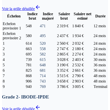
Voir la grille détaillée
Indice
Indice
Salaire
Salaire net
Échelon
Durée
brut
majoré
brut
estimé
Echelon
548
471
2 319 €
1 840 €
12 mois
provisoire 1
Echelon
580
495
2 437 €
1 934 €
24 mois
provisoire 2
1
614
520
2 560 €
2 032 €
24 mois
2
663
558
2 747 €
2 180 €
24 mois
3
695
582
2 865 €
2 274 €
24 mois
4
739
615
3 028 €
2 403 €
30 mois
5
781
648
3 190 €
2 532 €
36 mois
6
825
681
3 352 €
2 661 €
36 mois
7
868
714
3 515 €
2 790 €
48 mois
8
906
743
3 658 €
2 903 €
48 mois
9
940
769
3 786 €
3 005 €
Terminal
Grade 2- IBODE-IPDE
Voir la grille détaillée