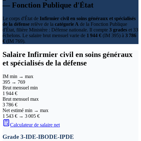
— Fonction Publique d'État
Le corps d'État de
Infirmier civil en soins généraux et spécialisés
de la défense
relève de la
catégorie A
de la Fonction Publique
d'État, filière Ministère : Défense nationale. Il compte
3 grades
et 33
échelons. Le salaire brut mensuel varie de
1 944 €
(IM 395) à
3 786
€
(IM 769).
Salaire
Infirmier civil en soins généraux
et spécialisés de la défense
IM min → max
395
→
769
Brut mensuel min
1 944 €
Brut mensuel max
3 786 €
Net estimé min → max
1 543 €
→
3 005 €
Calculateur de salaire net
Grade 3-IDE-IBODE-IPDE