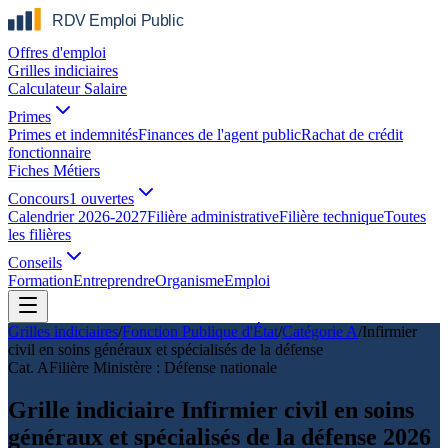
Offres d'emploi
Grilles indiciaires
Calculateur Salaire
Primes
Primes et indemnités
Finances de l'agent public
Rachat de crédit
fonctionnaire
Fiches Métiers
Concours
1 ouvertes
Calendrier 2026-2027
Filière administrative
Filière technique
Toutes
les filières
Conseils
Formation
Entreprendre
Organisme
Emploi
Grilles indiciaires
/
Fonction Publique d'État
/
Catégorie
A
/
Infirmier
civil en soins généraux et spécialisés de la défense
Cat.
A
Filière
Ministère : Défense nationale
Grille indiciaire Infirmier civil en soins
généraux et spécialisés de la défense 2026